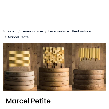
Skip to main content
Ost
Forsiden
Leverandører
Leverandører Utenlandske
Kjøtt og spekemat
Marcel Petite
Tørrvarer
Konserver
Søtsaker
Olje & Eddik
Marcel Petite
Non Food