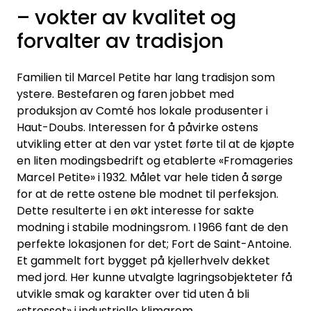
– vokter av kvalitet og
Inspirasjon
forvalter av tradisjon
Leverandører
Familien til Marcel Petite har lang tradisjon som
ystere. Bestefaren og faren jobbet med
produksjon av Comté hos lokale produsenter i
Haut-Doubs. Interessen for å påvirke ostens
utvikling etter at den var ystet førte til at de kjøpte
en liten modingsbedrift og etablerte «Fromageries
Marcel Petite» i 1932. Målet var hele tiden å sørge
for at de rette ostene ble modnet til perfeksjon.
Dette resulterte i en økt interesse for sakte
modning i stabile modningsrom. I 1966 fant de den
perfekte lokasjonen for det; Fort de Saint-Antoine.
Et gammelt fort bygget på kjellerhvelv dekket
med jord. Her kunne utvalgte lagringsobjekteter få
utvikle smak og karakter over tid uten å bli
«stresset» i industrielle klimarom.