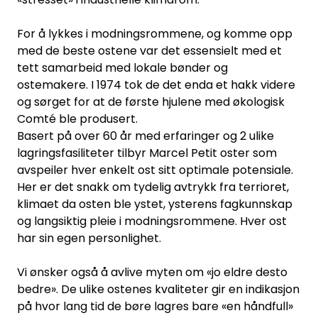
For å lykkes i modningsrommene, og komme opp
med de beste ostene var det essensielt med et
tett samarbeid med lokale bønder og
ostemakere. I 1974 tok de det enda et hakk videre
og sørget for at de første hjulene med økologisk
Comté ble produsert.
Basert på over 60 år med erfaringer og 2 ulike
lagringsfasiliteter tilbyr Marcel Petit oster som
avspeiler hver enkelt ost sitt optimale potensiale.
Her er det snakk om tydelig avtrykk fra terrioret,
klimaet da osten ble ystet, ysterens fagkunnskap
og langsiktig pleie i modningsrommene. Hver ost
har sin egen personlighet.
Vi ønsker også å avlive myten om «jo eldre desto
bedre». De ulike ostenes kvaliteter gir en indikasjon
på hvor lang tid de børe lagres bare «en håndfull»