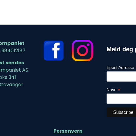
ompaniet
Meld deg 
: 984012187
ost sendes
Epost Adresse
mpaniet AS
oks 341
Stavanger
*
Navn
Personvern