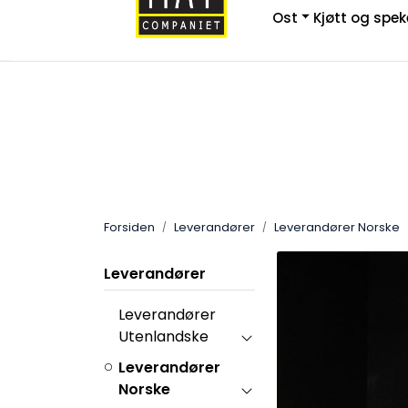
Skip to main content
Ost
Kjøtt og spe
|
|
Ny Bedriftskunde
Kontakt Oss
F
Bestillingsvarer
Forsiden
Leverandører
Leverandører Norske
Leverandører
Leverandører
Utenlandske
Leverandører
Norske