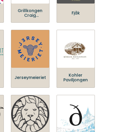
Grillkongen
Fjåk
Craig
Products
Kohler
Jerseymeieriet
Paviljongen