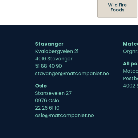
Wild Fire
Foods
Stavanger
Matc
Kvalabergveien 21
Orgnr
4016 Stavanger
All p
51 88 40 90
Matco
stavanger@matcompaniet.no
Postb
Oslo
4002 
Stanseveien 27
0976 Oslo
22 26 61 10
oslo@matcompaniet.no