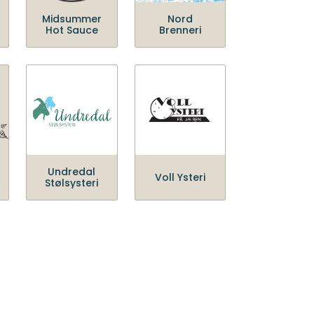
Midsummer
Nord
Hot Sauce
Brenneri
Undredal
Voll Ysteri
Stølsysteri