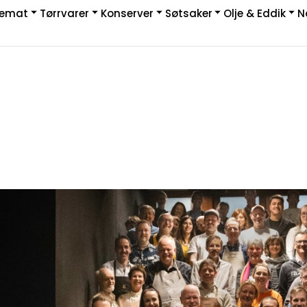
kemat
Tørrvarer
Konserver
Søtsaker
Olje & Eddik
N
|
rakt & Retur