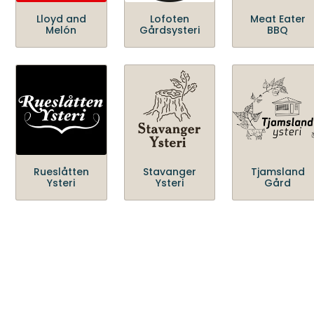
Lloyd and
Lofoten
Meat Eater
Melón
Gårdsysteri
BBQ
Rueslåtten
Stavanger
Tjamsland
Ysteri
Ysteri
Gård