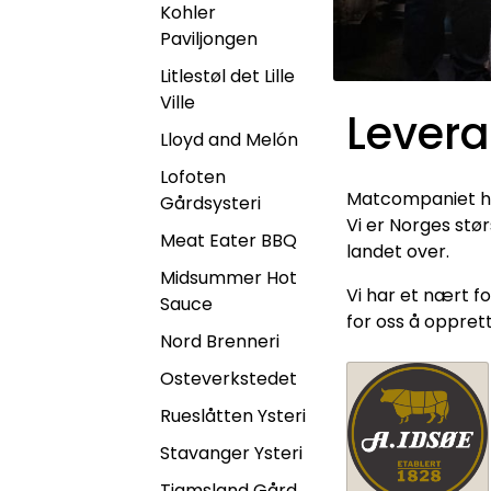
Kohler
Paviljongen
Litlestøl det Lille
Ville
Levera
Lloyd and Melón
Lofoten
Matcompaniet har
Gårdsysteri
Vi er Norges stør
Meat Eater BBQ
landet over.
Midsummer Hot
Vi har et nært fo
Sauce
for oss å opprett
Nord Brenneri
Osteverkstedet
Rueslåtten Ysteri
Stavanger Ysteri
Tjamsland Gård