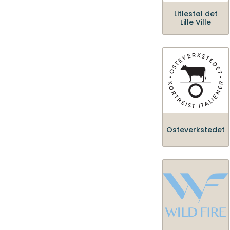
Litlestøl det
Lille Ville
Osteverkstedet