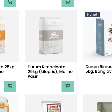
Nyhet
Durum Rimac
to 25kg
Durum Rimacinata
5kg, Bongiov
no
25kg (kilopris), Molino
Pasini