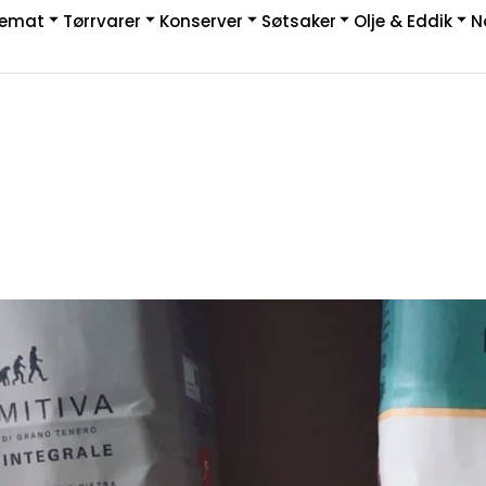
kemat
Tørrvarer
Konserver
Søtsaker
Olje & Eddik
N
|
rakt & Retur