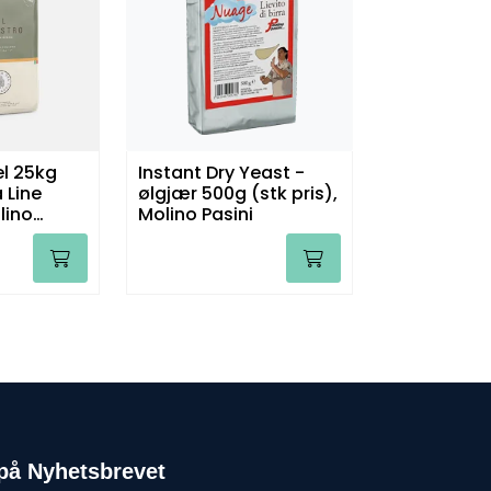
el 25kg
Instant Dry Yeast -
a Line
ølgjær 500g (stk pris),
lino
Molino Pasini
på Nyhetsbrevet