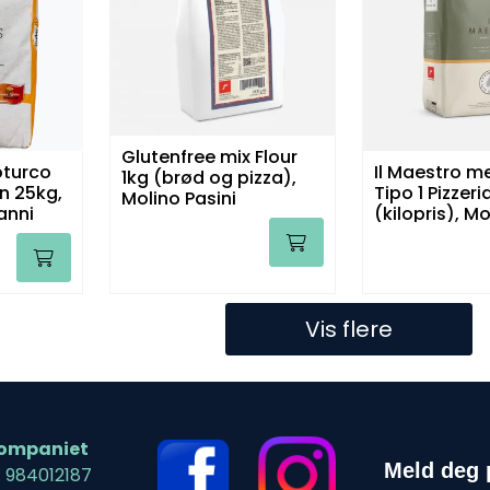
Glutenfree mix Flour
oturco
Il Maestro m
1kg (brød og pizza),
n 25kg,
Tipo 1 Pizzeri
Molino Pasini
anni
(kilopris), Mo
Pasini
Vis flere
ompaniet
Meld deg 
: 984012187