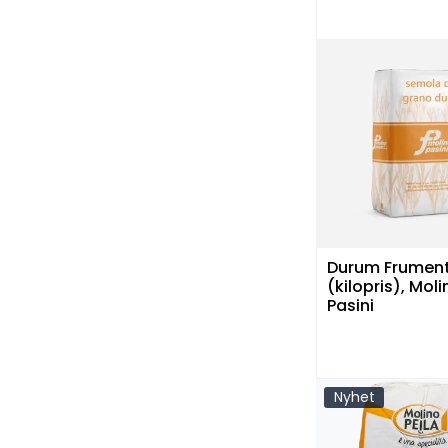
Durum Frumen
(kilopris), Moli
Pasini
Nyhet