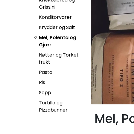
Grissini
Konditorvarer
Krydder og Salt
Mel, Polenta og
Gjær
Nøtter og Tørket
frukt
Pasta
Ris
Sopp
Tortilla og
Pizzabunner
Mel, P