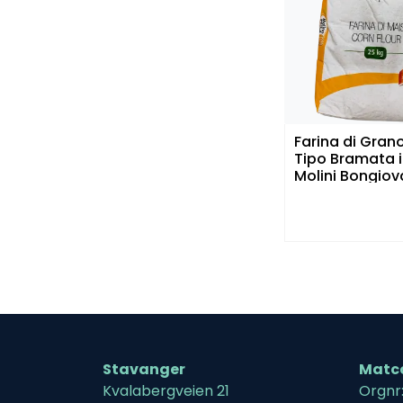
Farina di Gran
Tipo Bramata i
Molini Bongiov
Stavanger
Matc
Kvalabergveien 21
Orgnr