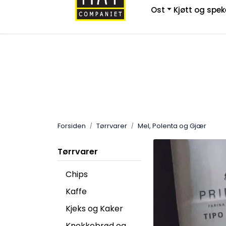
Skip to main content
Ost
Kjøtt og spe
|
|
Ny Bedriftskunde
Kontakt Oss
F
Bestillingsvarer
Forsiden
Tørrvarer
Mel, Polenta og Gjær
Tørrvarer
Chips
Kaffe
Kjeks og Kaker
Knekkebrød og