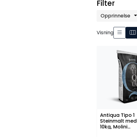
Filter
Opprinnelse
Visning
Antiqua Tipo 1
Steinmalt me
10kg, Molini
Bongiovanni