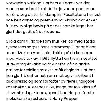
Norwegian National Barbecue Team» var det
mange som tenkte at dette jo var en god grunn
for å få seg en tur til Memphis. Resultatene har vist
noe helt annet og premiehylla i «klubblokalet» er
fullt av synlige bevis på at det norske laget har
gjort det godt på bortebane.
Craig kom til Norge som musiker, og med stødig
rytmesans sørget hans trommespill for at blant
annet Morten Abel holdt takta på da karrieren
med Mods tok av. I 1985 flytta han trommesettet
ut av øvingslokalet og fokuserte på sin andre
pasjon: formidling av ekte måltidsglede. Det har
han gjort blant annet som mat og vinskribent i
lokalpressa og som forfatter av flere knallgode
kokebøker. Allerede i 1986, lenge før folk klarte å
stave «fredags-taco», åpnet han Norges første
meksikanske restaurant Harry Pepper.