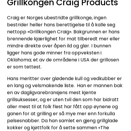
Grillkongen Craig Products
Inspirasjon
Craig er Norges ubestridte grillkonge, ingen
Leverandører
bestrider heller hans berettigelse til å kalle seg
nettopp «Grillkongen Craig». Bakgrunnen er hans
brennende kjærlighet for mat tilberedt mer eller
mindre direkte over åpen ild og glør. I bunnen
ligger hans gode minner fra oppveksten i
Oklahoma; et av de områdene i USA der grillosen
er som tettest.
Hans meritter over glødende kull og vedkubber er
en lang og velsmakende liste. Han er mannen bak
en av dagligvarebransjens mest kjente
grillsuksesser, og er uten tvil den som har bidratt
aller mest til at folk flest har fått opp øynene og
ganen for at grilling er så mye mer enn forkulla
pølsesnabber. Da han samlet en gjeng grillglade
kokker og kjøttfolk for å sette sammen «The