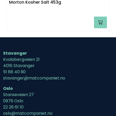
Morton Kosher Salt 453g
Stavanger
Kvalabergveien 21
4016 Stavanger
51 88 40 90
stavanger@matcompaniet.no
Oslo
Stanseveien 27
0976 Oslo
22 26 61 10
oslo@matcompaniet.no