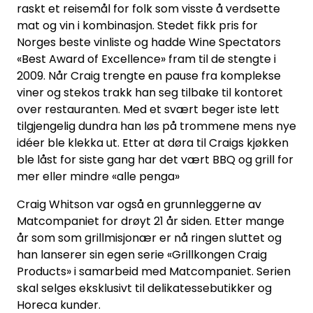
raskt et reisemål for folk som visste å verdsette
mat og vin i kombinasjon. Stedet fikk pris for
Norges beste vinliste og hadde Wine Spectators
«Best Award of Excellence» fram til de stengte i
2009. Når Craig trengte en pause fra komplekse
viner og stekos trakk han seg tilbake til kontoret
over restauranten. Med et svært beger iste lett
tilgjengelig dundra han løs på trommene mens nye
idéer ble klekka ut. Etter at døra til Craigs kjøkken
ble låst for siste gang har det vært BBQ og grill for
mer eller mindre «alle penga»
Craig Whitson var også en grunnleggerne av
Matcompaniet for drøyt 21 år siden. Etter mange
år som som grillmisjonær er nå ringen sluttet og
han lanserer sin egen serie «Grillkongen Craig
Products» i samarbeid med Matcompaniet. Serien
skal selges eksklusivt til delikatessebutikker og
Horeca kunder.