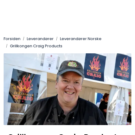
Skip to main content
Ost
Forsiden
Leverandører
Leverandører Norske
Kjøtt og spekemat
Grillkongen Craig Products
Tørrvarer
Konserver
Søtsaker
Olje & Eddik
Non Food