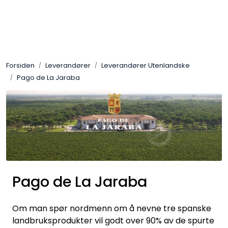
Skip to main content
Ost
Forsiden
Leverandører
Leverandører Utenlandske
Kjøtt og spekemat
Pago de La Jaraba
Tørrvarer
Konserver
Søtsaker
Pago de La Jaraba
Olje & Eddik
Om man spør nordmenn om å nevne tre spanske
Non Food
landbruksprodukter vil godt over 90% av de spurte