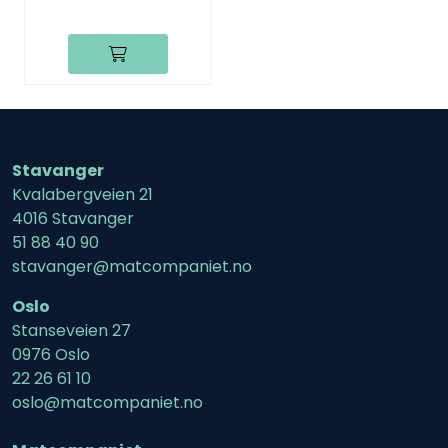
Jaraba
Stavanger
Kvalabergveien 21
4016 Stavanger
51 88 40 90
stavanger@matcompaniet.no
Oslo
Stanseveien 27
0976 Oslo
22 26 61 10
oslo@matcompaniet.no