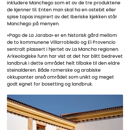
inkludere Manchego som et av de tre produktene
Inspirasjon
de kjenner til. Enten man skal ha en ostebit eller
spise tapas inspirert av det Iberiske kjøkken står
Leverandører
Manchego på menyen.
«Pago de La Jaraba» er en historisk gård mellom
de to kommunene Villarrobledo og El Provencio
sentralt plassert i hjertet av La Mancha regionen.
Arkeologiske funn har vist at det har blitt bedrevet
landbruk i dette området helt tilbake til den eldre
steinalderen. Både romerske og arabiske
okkupanter anså området som unikt og meget
godt egnet for bosetting og landbruk.