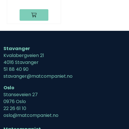
Stavanger
Kvalabergveien 21
4016 Stavanger
51 88 40 90
stavanger@matcompaniet.no
Oslo
Stanseveien 27
0976 Oslo
22 26 61 10
oslo@matcompaniet.no