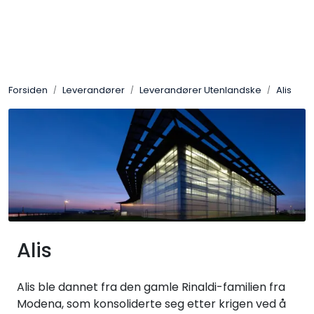
Skip to main content
Ost
Forsiden
Leverandører
Leverandører Utenlandske
Alis
Kjøtt og spekemat
Tørrvarer
Konserver
Søtsaker
Alis
Olje & Eddik
Alis ble dannet fra den gamle Rinaldi-familien fra
Non Food
Modena, som konsoliderte seg etter krigen ved å