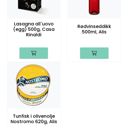
Lasagna all´uovo
Rødvinseddikk
(egg) 500g, Casa
500ml, Alis
Rinaldi
Tunfisk i olivenolje
Nostromo 620g, Alis