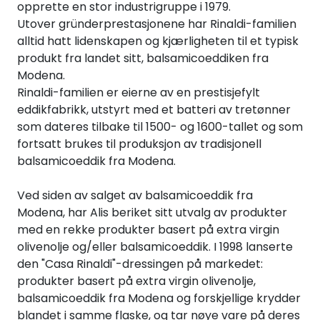
opprette en stor industrigruppe i 1979.
Inspirasjon
Utover gründerprestasjonene har Rinaldi-familien
alltid hatt lidenskapen og kjærligheten til et typisk
Leverandører
produkt fra landet sitt, balsamicoeddiken fra
Modena.
Rinaldi-familien er eierne av en prestisjefylt
eddikfabrikk, utstyrt med et batteri av tretønner
som dateres tilbake til 1500- og 1600-tallet og som
fortsatt brukes til produksjon av tradisjonell
balsamicoeddik fra Modena.
Ved siden av salget av balsamicoeddik fra
Modena, har Alis beriket sitt utvalg av produkter
med en rekke produkter basert på extra virgin
olivenolje og/eller balsamicoeddik. I 1998 lanserte
den "Casa Rinaldi"-dressingen på markedet:
produkter basert på extra virgin olivenolje,
balsamicoeddik fra Modena og forskjellige krydder
blandet i samme flaske, og tar nøye vare på deres