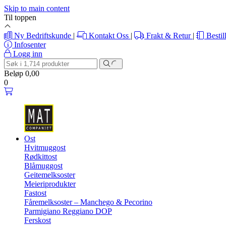
Skip to main content
Til toppen
Ny Bedriftskunde
|
Kontakt Oss
|
Frakt & Retur
|
Bestil
Infosenter
Logg inn
Beløp
0,00
0
Ost
Hvitmuggost
Rødkittost
Blåmuggost
Geitemelksoster
Meieriprodukter
Fastost
Fåremelksoster – Manchego & Pecorino
Parmigiano Reggiano DOP
Ferskost