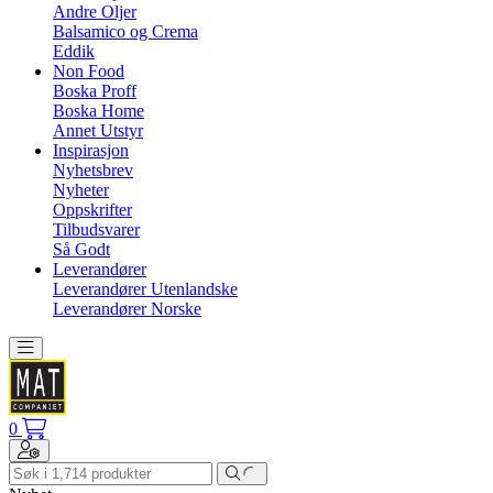
Andre Oljer
Balsamico og Crema
Eddik
Non Food
Boska Proff
Boska Home
Annet Utstyr
Inspirasjon
Nyhetsbrev
Nyheter
Oppskrifter
Tilbudsvarer
Så Godt
Leverandører
Leverandører Utenlandske
Leverandører Norske
Toggle navigation
0
Toggle navigation