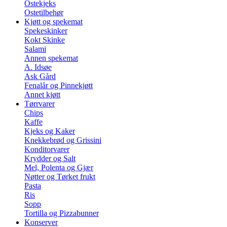
Ostekjeks
Ostetilbehør
Kjøtt og spekemat
Spekeskinker
Kokt Skinke
Salami
Annen spekemat
A. Idsøe
Ask Gård
Fenalår og Pinnekjøtt
Annet kjøtt
Tørrvarer
Chips
Kaffe
Kjeks og Kaker
Knekkebrød og Grissini
Konditorvarer
Krydder og Salt
Mel, Polenta og Gjær
Nøtter og Tørket frukt
Pasta
Ris
Sopp
Tortilla og Pizzabunner
Konserver