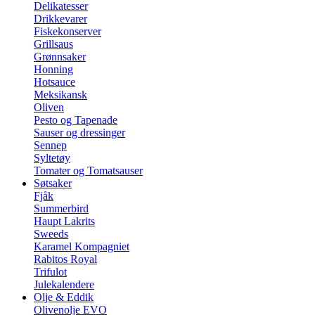
Delikatesser
Drikkevarer
Fiskekonserver
Grillsaus
Grønnsaker
Honning
Hotsauce
Meksikansk
Oliven
Pesto og Tapenade
Sauser og dressinger
Sennep
Syltetøy
Tomater og Tomatsauser
Søtsaker
Fjåk
Summerbird
Haupt Lakrits
Sweeds
Karamel Kompagniet
Rabitos Royal
Trifulot
Julekalendere
Olje & Eddik
Olivenolje EVO