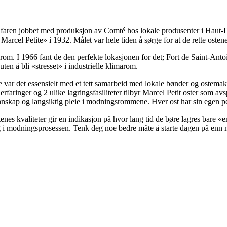
g faren jobbet med produksjon av Comté hos lokale produsenter i Haut-Dou
 Marcel Petite» i 1932. Målet var hele tiden å sørge for at de rette osten
gsrom. I 1966 fant de den perfekte lokasjonen for det; Fort de Saint-Ant
uten å bli «stresset» i industrielle klimarom.
 det essensielt med et tett samarbeid med lokale bønder og ostemakere.
ringer og 2 ulike lagringsfasiliteter tilbyr Marcel Petit oster som avsp
gkunnskap og langsiktig pleie i modningsrommene. Hver ost har sin egen p
enes kvaliteter gir en indikasjon på hvor lang tid de børe lagres bare «
lig i modningsprosessen. Tenk deg noe bedre måte å starte dagen på enn 