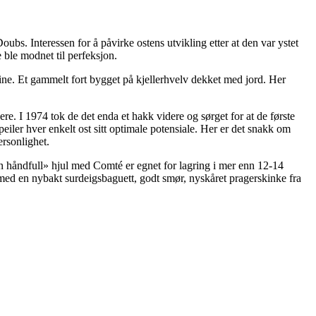
bs. Interessen for å påvirke ostens utvikling etter at den var ystet
e ble modnet til perfeksjon.
oine. Et gammelt fort bygget på kjellerhvelv dekket med jord. Her
 I 1974 tok de det enda et hakk videre og sørget for at de første
eiler hver enkelt ost sitt optimale potensiale. Her er det snakk om
ersonlighet.
en håndfull» hjul med Comté er egnet for lagring i mer enn 12-14
med en nybakt surdeigsbaguett, godt smør, nyskåret pragerskinke fra