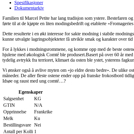
Spesifikasjoner
Dokumentarkiv
Familien til Marcel Petite har lang tradisjon som ystere. Bestefaren o
førte til at de kjøpte en liten modingsbedrift og etablerte «Fromageries
Dette resulterte i en økt interesse for sakte modning i stabile modnin
kunne utvalgte lagringsobjekteter få utvikle smak og karakter over tid 
For å lykkes i modningsrommene, og komme opp med de beste ostene var
hjulene med økologisk Comté ble produsert.Basert på over 60 år med erfa
tydelig avtrykk fra terrioret, klimaet da osten ble ystet, ysterens fa
Vi ønsker også å avlive myten om «jo eldre desto bedre». De ulike ost
måneder. De aller fleste ostene ender opp på franske frokostbord tid
Idsøe og raust med ung comté…?
Egenskaper
Salgsenhet
KG
GTIN
N/A
Opprinnelse
Frankrike
Melk
Ku
Bestillingsvare
Nei
Antall per Kolli
1