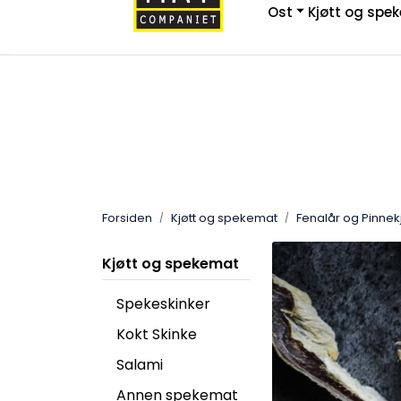
Skip to main content
Ost
Kjøtt og spe
|
|
Ny Bedriftskunde
Kontakt Oss
Frakt & R
Forsiden
Kjøtt og spekemat
Fenalår og Pinnekj
Kjøtt og spekemat
Spekeskinker
Kokt Skinke
Salami
Annen spekemat