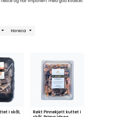
de fleste og har imponert med god kvalitet
Horeca
tet i skål,
Røkt Pinnekjøtt kuttet i
skål, Prima Idsøe