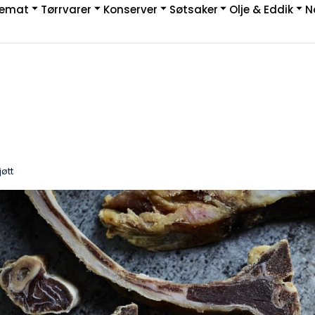
kemat
Tørrvarer
Konserver
Søtsaker
Olje & Eddik
N
|
etur
Bestillingsvarer
øtt