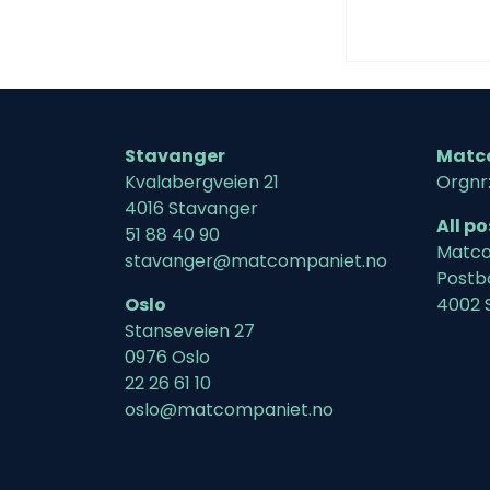
Stavanger
Matc
Kvalabergveien 21
Orgnr
4016 Stavanger
All p
51 88 40 90
Matco
stavanger@matcompaniet.no
Postb
Oslo
4002 
Stanseveien 27
0976 Oslo
22 26 61 10
oslo@matcompaniet.no