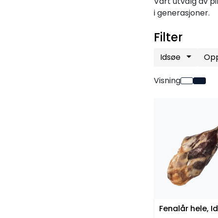
Vårt utvalg av pi
i generasjoner.
Filter
Idsøe
Opp
Visning
Fenalår hele, I