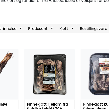
nnekjøtt og fenalår er fra A. Idsøe. Idsøe er velkjent for 
rinnelse
Produsent
Kjøtt
Bestillingsvare
dsøe
Pinnekjøtt Fjellam fra
Pinnekjøtt kut
Ryfylke i skål (70%
Prima Idsøe