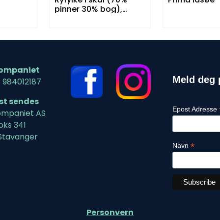
pinner 30% bog),
Idsøe
ompaniet
Meld deg 
: 984012187
ost sendes
Epost Adresse
mpaniet AS
oks 341
Stavanger
*
Navn
Personvern