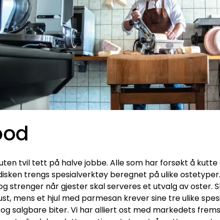
ood
ten tvil tett på halve jobbe. Alle som har forsøkt å kutte
 disken trengs spesialverktøy beregnet på ulike ostetyper.
og strenger når gjester skal serveres et utvalg av oster. 
st, mens et hjul med parmesan krever sine tre ulike spe
e og salgbare biter. Vi har alliert ost med markedets fre