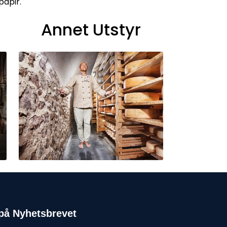
papir.
Annet Utstyr
på Nyhetsbrevet