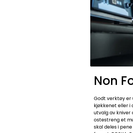
Non F
Godt verktøy er u
kjøkkenet eller i
utvalg av kniver 
ostestreng et mu
skal deles i pen