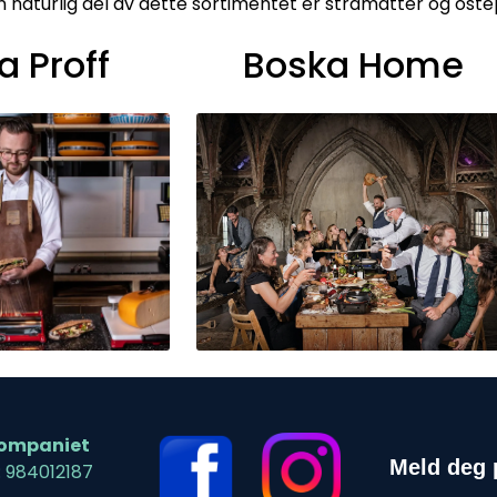
En naturlig del av dette sortimentet er stråmatter og oste
a Proff
Boska Home
ompaniet
Meld deg 
: 984012187