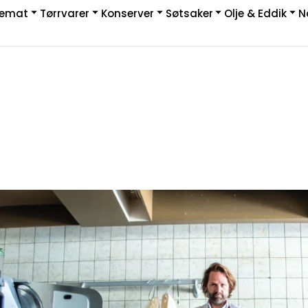
kemat
Tørrvarer
Konserver
Søtsaker
Olje & Eddik
N
|
rakt & Retur