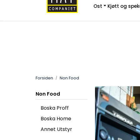
Skip to main content
Ost
Kjøtt og spe
|
|
Ny Bedriftskunde
Kontakt Oss
F
Bestillingsvarer
Forsiden
Non Food
Non Food
Boska Proff
Boska Home
Annet Utstyr