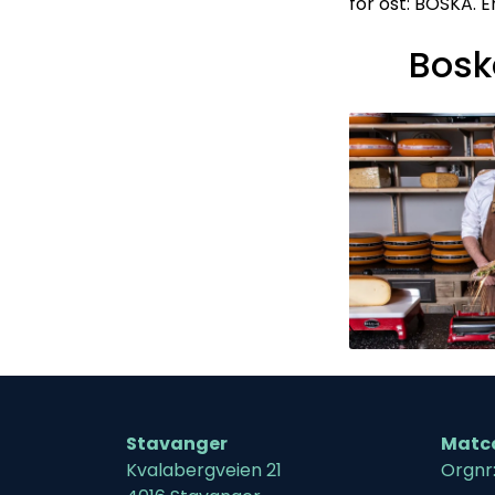
for ost: BOSKA. 
Bosk
Stavanger
Matc
Kvalabergveien 21
Orgnr