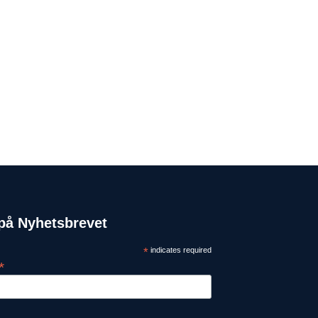
på Nyhetsbrevet
*
indicates required
*