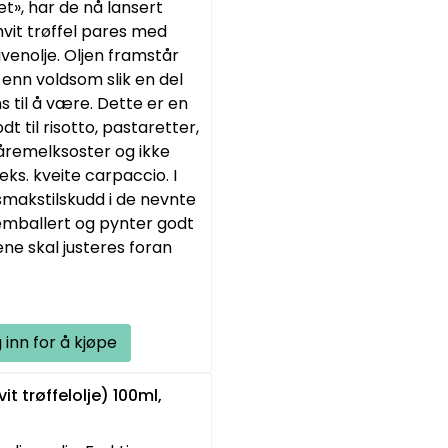
t», har de nå lansert
hvit trøffel pares med
venolje. Oljen framstår
 enn voldsom slik en del
s til å være. Dette er en
 til risotto, pastaretter,
åremelksoster og ikke
eks. kveite carpaccio. I
 smakstilskudd i de nevnte
 emballert og pynter godt
e skal justeres foran
 inn for å kjøpe
it trøffelolje) 100ml,