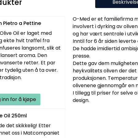
dukter
Beskrivels
O-Med er et familiefirma 
n Pietro a Pettine
involvert i dyrking av olive
 Olive Oil er laget med
og har vært sentrale i utvi
 ekte hvit trøffel fra
Inntil for 6 år siden leverte
infuseres langsomt, slik at
De hadde imidlertid ambisj
balansert aroma. Den
presse.
avanserte retter. Et par
Dette gav dem muligheten t
 tydelig uten å ta over.
høykvalitets oliven der det
tradisjon.
produksjonen. Temperaturen
olivenene gjennomgår en nø
I tillegg til priser for selv
 inn for å kjøpe
design.
e Oil 250ml
e det skikkelig! Etter
annet oss i Matcompaniet