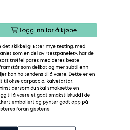
Logg inn for å kjøpe
 det skikkelig! Etter mye testing, med
niet som en del av «testpanelet», har de
 sort trøffel pares med deres beste
 framstår som delikat og mer subtil enn
oljer kan ha tendens til å være. Dette er en
 til okse carpaccio, kalvetartar,
 minst dersom du skal smaksette en
egg til å være et godt smakstilskudd i de
akkert emballert og pynter godt opp på
steres foran gjestene.