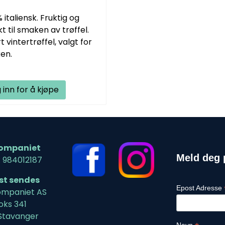
% italiensk. Fruktig og
t til smaken av trøffel.
 vintertrøffel, valgt for
ken.
 inn for å kjøpe
ompaniet
Meld deg 
: 984012187
ost sendes
Epost Adresse
mpaniet AS
oks 341
Stavanger
Navn