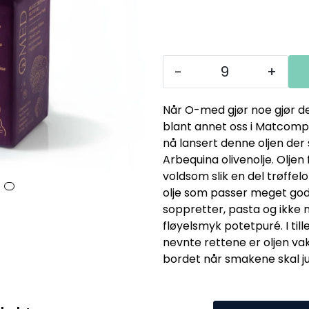
-
+
Når O-med gjør noe gjør de
blant annet oss i Matcompa
nå lansert denne oljen der
Arbequina olivenolje. Oljen
voldsom slik en del trøffel
olje som passer meget godt
soppretter, pasta og ikke
fløyelsmyk potetpuré. I till
nevnte rettene er oljen v
bordet når smakene skal ju