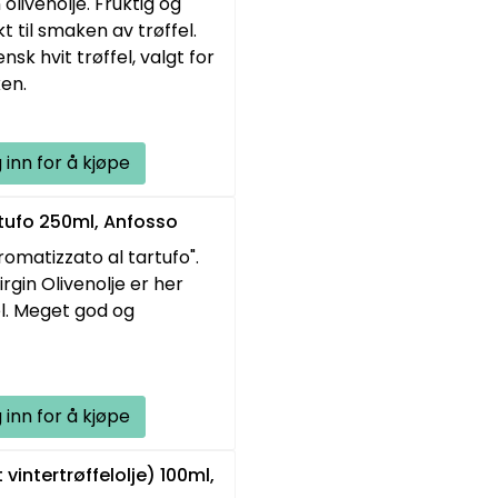
 olivenolje. Fruktig og
t til smaken av trøffel.
ensk hvit trøffel, valgt for
ken.
 inn for å kjøpe
rtufo 250ml, Anfosso
aromatizzato al tartufo".
rgin Olivenolje er her
l. Meget god og
 inn for å kjøpe
 vintertrøffelolje) 100ml,