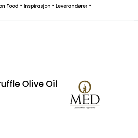
on Food
Inspirasjon
Leverandører
Infosenter
Logg inn
ffle Olive Oil