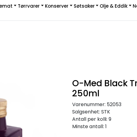
kemat
Tørrvarer
Konserver
Søtsaker
Olje & Eddik
N
|
rakt & Retur
O-Med Black Tru
250ml
Varenummer:
52053
Salgsenhet:
STK
Antall per kolli:
9
Minste antall:
1