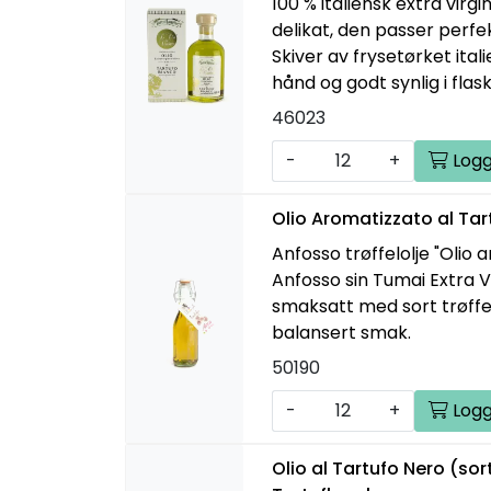
100 % italiensk extra virgin
delikat, den passer perfek
Skiver av frysetørket itali
hånd og godt synlig i flas
46023
-
+
Logg
Olio Aromatizzato al Ta
Anfosso trøffelolje "Olio 
Anfosso sin Tumai Extra Vi
smaksatt med sort trøffe
balansert smak.
50190
-
+
Logg
Olio al Tartufo Nero (sort