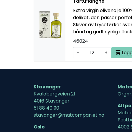
Tartuflanghe
Extra virgin olivenolje 100
delikat, den passer perfek
Skiver av frysetørket svart
hånd og godt synlig i flas
46024
-
+
Logg
Stavanger
Matc
Kvalabergveien 21
Orgnr
4016 Stavanger
All p
51 88 40 90
Matco
stavanger@matcompaniet.no
Postb
Oslo
4002 