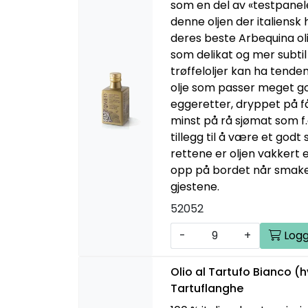
som en del av «testpanele
denne oljen der italiensk 
deres beste Arbequina oli
som delikat og mer subtil
trøffeloljer kan ha tenden
olje som passer meget godt
eggeretter, dryppet på f
minst på rå sjømat som f.
tillegg til å være et godt
rettene er oljen vakkert
opp på bordet når smaken
gjestene.
52052
-
+
Logg
Olio al Tartufo Bianco (hv
Tartuflanghe