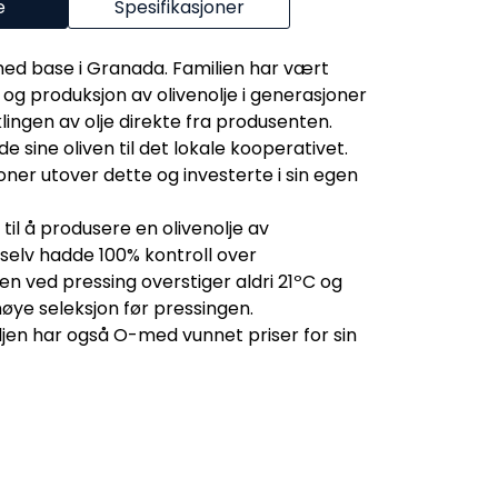
e
Spesifikasjoner
med base i Granada. Familien har vært
n og produksjon av olivenolje i generasjoner
klingen av olje direkte fra produsenten.
 de sine oliven til det lokale kooperativet.
oner utover dette og investerte i sin egen
il å produsere en olivenolje av
 selv hadde 100% kontroll over
 ved pressing overstiger aldri 21ºC og
ye seleksjon før pressingen.
e oljen har også O-med vunnet priser for sin