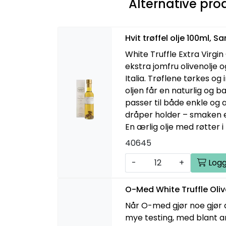
Alternative pro
Hvit trøffel olje 100ml, Sa
White Truffle Extra Virgin
ekstra jomfru olivenolje og
Italia. Trøflene tørkes og 
oljen får en naturlig og 
passer til både enkle og 
dråper holder – smaken er
En ærlig olje med røtter i 
40645
-
+
Logg
O-Med White Truffle Oliv
Når O-med gjør noe gjør d
mye testing, med blant 