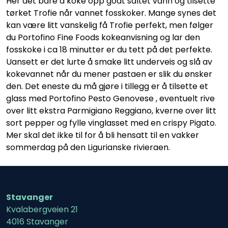
Her det bare å koke opp godt saltet vann og tilsette
tørket Trofie når vannet fosskoker. Mange synes det
kan være litt vanskelig få Trofie perfekt, men følger
du Portofino Fine Foods kokeanvisning og lar den
fosskoke i ca 18 minutter er du tett på det perfekte.
Uansett er det lurte å smake litt underveis og slå av
kokevannet når du mener pastaen er slik du ønsker
den. Det eneste du må gjøre i tillegg er å tilsette et
glass med Portofino Pesto Genovese , eventuelt rive
over litt ekstra Parmigiano Reggiano, kverne over litt
sort pepper og fylle vinglasset med en crispy Pigato.
Mer skal det ikke til for å bli hensatt til en vakker
sommerdag på den Ligurianske rivieraen.
Stavanger
Kvalabergveien 21
4016 Stavanger