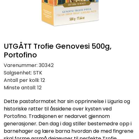
Inspirasjon
Leverandører
UTGÅTT Trofie Genovesi 500g,
Portofino
Varenummer:
30342
Salgsenhet:
STK
Antall per kolli:
12
Minste antall:
12
Dette pastaformatet har sin opprinnelse i Liguria og
historiske røtter til åssidene over kysten ved
Portofino. Tradisjonen er nedarvet gjennom
generasjoner. Den dag i dag stiller bestemødre opp i
barnehager og lære barna hvordan de med fingrene
skal forme ørsmå deigevner til perfekte Trofie.