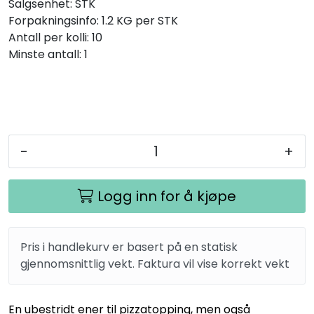
Salgsenhet:
STK
Forpakningsinfo:
1.2 KG per STK
Antall per kolli:
10
Minste antall:
1
-
+
Logg inn for å kjøpe
Pris i handlekurv er basert på en statisk
gjennomsnittlig vekt. Faktura vil vise korrekt vekt
En ubestridt ener til pizzatopping, men også