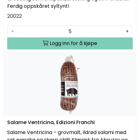
Ferdig oppskåret syltynt!
20022
-
+
Logg inn for å kjøpe
Salame Ventricina, Edizioni Franchi
Salame Ventricina – grovmalt, ildrød salami med
søt paprika og skarp chili! Klassisk fra Abruzzo og