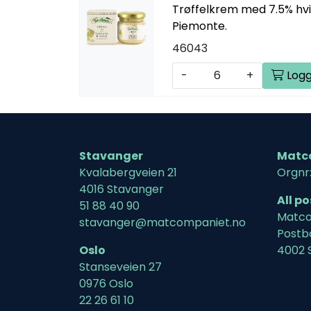
Trøffelkrem med 7.5% hvit 
Piemonte.
46043
-
+
Logg
Stavanger
Matc
Kvalabergveien 21
Orgnr
4016 Stavanger
All p
51 88 40 90
Matco
stavanger@matcompaniet.no
Postb
Oslo
4002 
Stanseveien 27
0976 Oslo
22 26 61 10