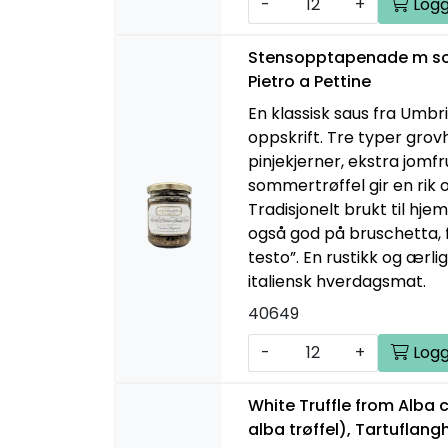
-
+
Logg
Stensopptapenade m sort
Pietro a Pettine
En klassisk saus fra Umbr
oppskrift. Tre typer gro
pinjekjerner, ekstra jomfr
sommertrøffel gir en rik 
Tradisjonelt brukt til h
også god på bruschetta, f
testo”. En rustikk og ærli
italiensk hverdagsmat.
40649
-
+
Logg
White Truffle from Alba 
alba trøffel), Tartuflang