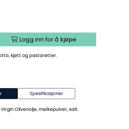
Logg inn for å kjøpe
otto, kjøtt og pastaretter.
e
Spesifikasjoner
 Virgin Olivenolje, melkepulver, salt.