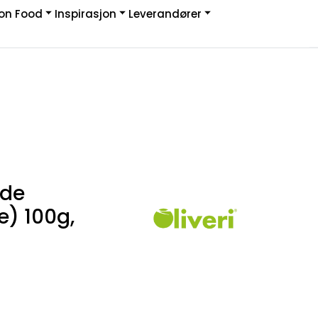
on Food
Inspirasjon
Leverandører
Infosenter
Logg inn
ade
e) 100g,