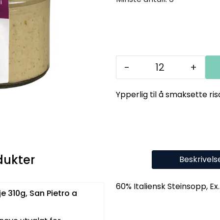
-
+
Ypperlig til å smaksette ris
dukter
Beskrivels
60% Italiensk Steinsopp, Ex.
je 310g, San Pietro a