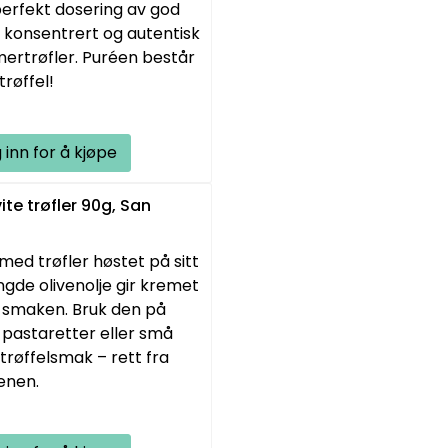
perfekt dosering av god
 konsentrert og autentisk
ertrøfler. Puréen består
røffel!
 inn for å kjøpe
ite trøfler 90g, San
 med trøfler høstet på sitt
gde olivenolje gir kremet
 smaken. Bruk den på
te pastaretter eller små
trøffelsmak – rett fra
kenen.