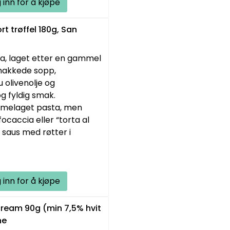
 inn for å kjøpe
 trøffel 180g, San
ia, laget etter en gammel
vhakkede sopp,
u olivenolje og
og fyldig smak.
jemmelaget pasta, men
ocaccia eller “torta al
g saus med røtter i
 inn for å kjøpe
cream 90g (min 7,5% hvit
he