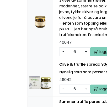
Skiver av sommertrøffel, 
modenhet, størrelse og kva
jevne, tykke skiver og leg
olivenolje for å bevare sm
– enten som topping eller 
pizza. Oljen bør også br
trøffelsmaken. En enkel m
40647
-
+
Logg
Olive & truffle spread 9
Nydelig saus som passer yp
46042
-
+
Logg
Summer truffle puree tu