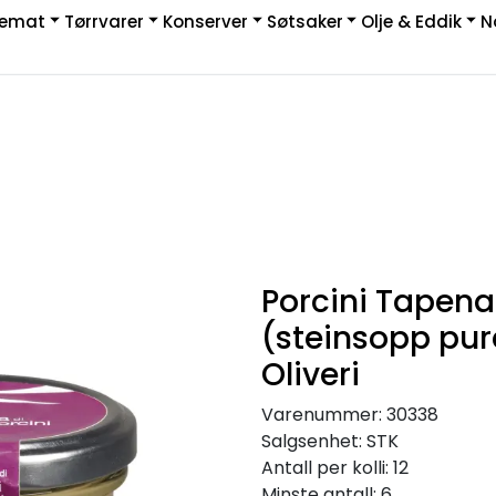
kemat
Tørrvarer
Konserver
Søtsaker
Olje & Eddik
N
|
rakt & Retur
Porcini Tapen
(steinsopp pur
Oliveri
Varenummer:
30338
Salgsenhet:
STK
Antall per kolli:
12
Minste antall:
6