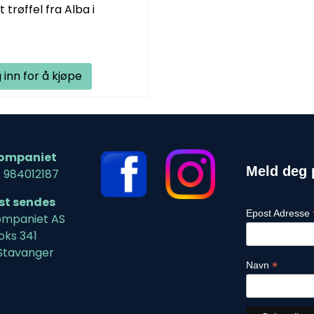
trøffel fra Alba i
 inn for å kjøpe
ompaniet
Meld deg 
: 984012187
ost sendes
Epost Adresse
mpaniet AS
oks 341
Stavanger
*
Navn