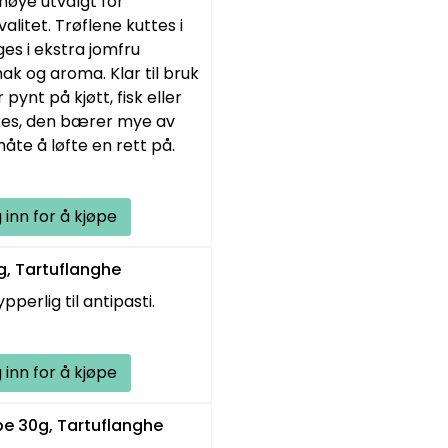
nøye utvalgt for
litet. Trøflene kuttes i
ges i ekstra jomfru
ak og aroma. Klar til bruk
pynt på kjøtt, fisk eller
ukes, den bærer mye av
åte å løfte en rett på.
 inn for å kjøpe
0g, Tartuflanghe
perlig til antipasti.
 inn for å kjøpe
be 30g, Tartuflanghe