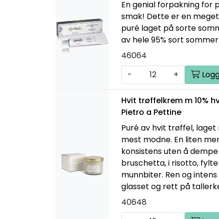
En genial forpakning for 
smak! Dette er en meget
puré laget på sorte somm
av hele 95% sort sommert
46064
-
+
Logg
Hvit trøffelkrem m 10% hv
Pietro a Pettine
Puré av hvit trøffel, laget
mest modne. En liten men
konsistens uten å dempe
bruschetta, i risotto, fyl
munnbiter. Ren og intens 
glasset og rett på taller
40648