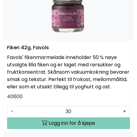
Fiken 42g, Favols
Favols' fikenmarmelade inneholder 50 % nøye
utvalgte lilla fiken og er laget med rørsukker og
fruktkonsentrat. Skånsom vakuumkokning bevarer
smak og tekstur. Perfekt til frokost, mellommåltid,
eller som et utsøkt tillegg til yoghurt og ost.
40600
-
+
Logg inn for å kjøpe