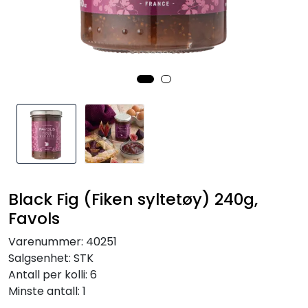
Inspirasjon
Leverandører
Black Fig (Fiken syltetøy) 240g,
Favols
Varenummer:
40251
Salgsenhet:
STK
Antall per kolli:
6
Minste antall:
1