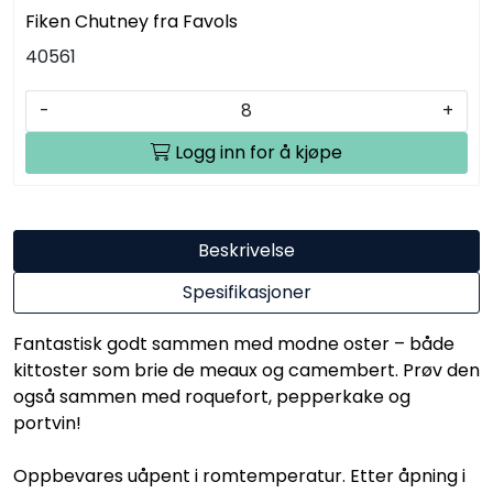
Fiken Chutney fra Favols
40561
-
+
Logg inn for å kjøpe
Beskrivelse
Spesifikasjoner
Fantastisk godt sammen med modne oster – både
kittoster som brie de meaux og camembert. Prøv den
også sammen med roquefort, pepperkake og
portvin!
Oppbevares uåpent i romtemperatur. Etter åpning i