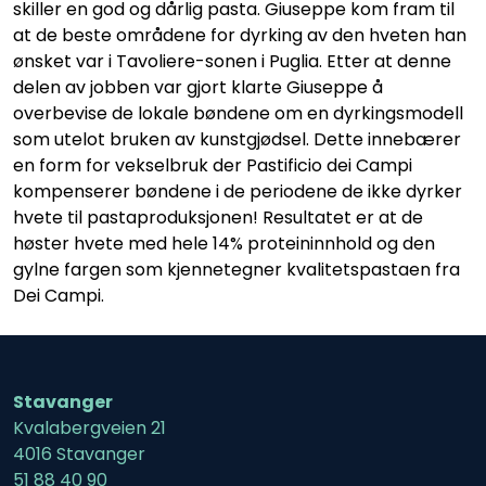
skiller en god og dårlig pasta. Giuseppe kom fram til
at de beste områdene for dyrking av den hveten han
ønsket var i Tavoliere-sonen i Puglia. Etter at denne
delen av jobben var gjort klarte Giuseppe å
overbevise de lokale bøndene om en dyrkingsmodell
som utelot bruken av kunstgjødsel. Dette innebærer
en form for vekselbruk der Pastificio dei Campi
kompenserer bøndene i de periodene de ikke dyrker
hvete til pastaproduksjonen! Resultatet er at de
høster hvete med hele 14% proteininnhold og den
gylne fargen som kjennetegner kvalitetspastaen fra
Dei Campi.
Stavanger
Kvalabergveien 21
4016 Stavanger
51 88 40 90