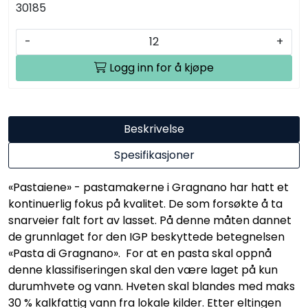
30185
-
+
Logg inn for å kjøpe
Beskrivelse
Spesifikasjoner
«Pastaiene» - pastamakerne i Gragnano har hatt et
kontinuerlig fokus på kvalitet. De som forsøkte å ta
snarveier falt fort av lasset. På denne måten dannet
de grunnlaget for den IGP beskyttede betegnelsen
«Pasta di Gragnano». For at en pasta skal oppnå
denne klassifiseringen skal den være laget på kun
durumhvete og vann. Hveten skal blandes med maks
30 % kalkfattig vann fra lokale kilder. Etter eltingen