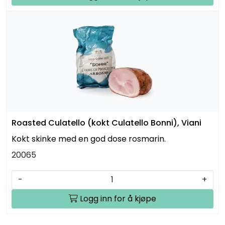
Roasted Culatello (kokt Culatello Bonni), Viani
Kokt skinke med en god dose rosmarin.
20065
-
+
Logg inn for å kjøpe