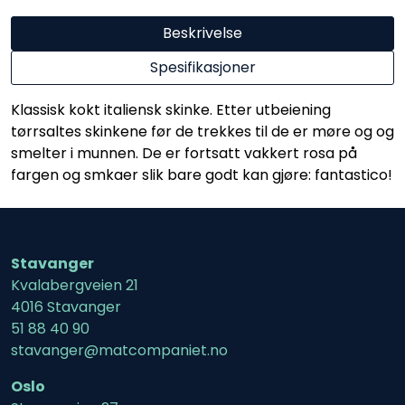
Beskrivelse
Spesifikasjoner
Klassisk kokt italiensk skinke. Etter utbeiening
tørrsaltes skinkene før de trekkes til de er møre og og
smelter i munnen. De er fortsatt vakkert rosa på
fargen og smkaer slik bare godt kan gjøre: fantastico!
Stavanger
Kvalabergveien 21
4016 Stavanger
51 88 40 90
stavanger@matcompaniet.no
Oslo