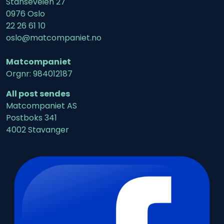
Stanseveien 27
0976 Oslo
22 26 61 10
oslo@matcompaniet.no
Matcompaniet
Orgnr: 984012187
All post sendes
Matcompaniet AS
Postboks 341
4002 Stavanger