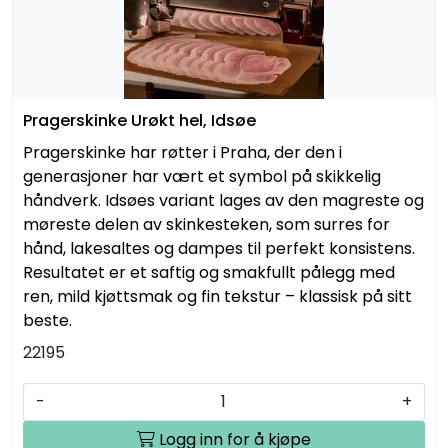
Pragerskinke Urøkt hel, Idsøe
Pragerskinke har røtter i Praha, der den i
generasjoner har vært et symbol på skikkelig
håndverk. Idsøes variant lages av den magreste og
møreste delen av skinkesteken, som surres for
hånd, lakesaltes og dampes til perfekt konsistens.
Resultatet er et saftig og smakfullt pålegg med
ren, mild kjøttsmak og fin tekstur – klassisk på sitt
beste.
22195
-
+
Logg inn for å kjøpe