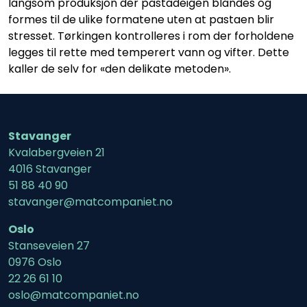
langsom produksjon der pastadeigen blandes og
formes til de ulike formatene uten at pastaen blir
stresset. Tørkingen kontrolleres i rom der forholdene
legges til rette med temperert vann og vifter. Dette
kaller de selv for «den delikate metoden».
Stavanger
Kvalabergveien 21
4016 Stavanger
51 88 40 90
stavanger@matcompaniet.no
Oslo
Stanseveien 27
0976 Oslo
22 26 61 10
oslo@matcompaniet.no