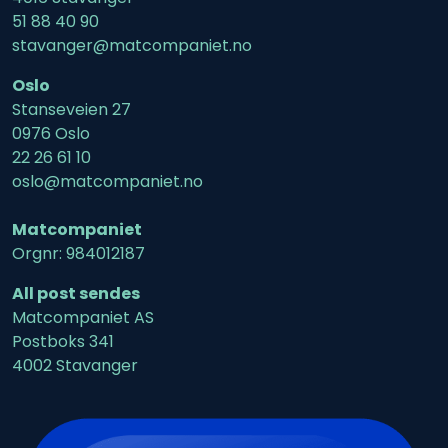
51 88 40 90
stavanger@matcompaniet.no
Oslo
Stanseveien 27
0976 Oslo
22 26 61 10
oslo@matcompaniet.no
Matcompaniet
Orgnr: 984012187
All post sendes
Matcompaniet AS
Postboks 341
4002 Stavanger