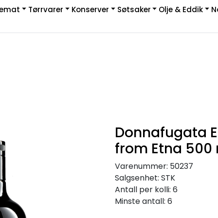
kemat
Tørrvarer
Konserver
Søtsaker
Olje & Eddik
N
|
rakt & Retur
Donnafugata E
from Etna 500
Varenummer:
50237
Salgsenhet:
STK
Antall per kolli:
6
Minste antall:
6