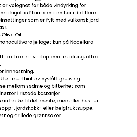
er velegnet for både vindyrking for
onnafugatas Etna eiendom har i det flere
einsettinger som er fylt med vulkansk jord
rær.
 Olive Oil
onocultivarolje laget kun på Nocellara
tt fra trærne ved optimal modning, ofte i
r.
r innhøstning.
kter med hint av nyslått gress og
nse mellom sødme og bitterhet som
øtter i ristede kastanjer
 kan bruke til det meste, men aller best er
 sopp-, jordskokk- eller belgfruktsuppe.
jøtt og grillede grønnsaker.