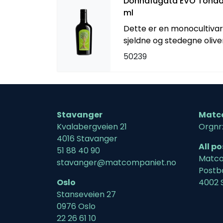
Donnafugata EVO Tonda I
ml
Dette er en monocultivar
sjeldne og stedegne oliv
50239
Stavanger
Matc
Kvalabergveien 21
Orgnr
4016 Stavanger
All p
51 88 40 90
Matco
stavanger@matcompaniet.no
Postb
Oslo
4002 
Stanseveien 27
0976 Oslo
22 26 61 10