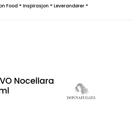
on Food
Inspirasjon
Leverandører
Infosenter
Logg inn
VO Nocellara
 ml