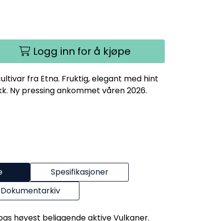
Logg inn for å kjøpe
tivar fra Etna. Fruktig, elegant med hint
okk. Ny pressing ankommet våren 2026.
e
Spesifikasjoner
Dokumentarkiv
pas høyest beliggende aktive Vulkaner.