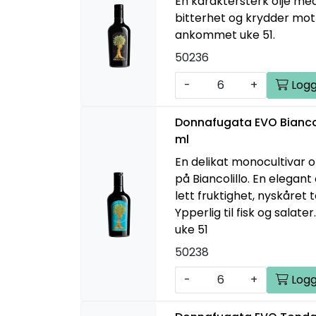
En karaktersterk olje med
bitterhet og krydder mot 
ankommet uke 51.
50236
-
+
Logg
Donnafugata EVO Biancoli
ml
En delikat monocultivar ol
på Biancolillo. En elegan
lett fruktighet, nyskåret 
Ypperlig til fisk og sala
uke 51
50238
-
+
Logg