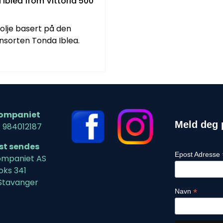
blea from Vittoria 500
olje basert på den
ensorten Tonda Iblea.
ompaniet
Meld deg 
: 984012187
ost sendes
Epost Adresse
mpaniet AS
oks 341
Stavanger
*
Navn