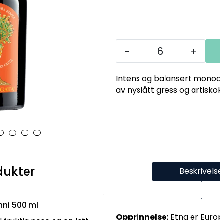
-
+
Intens og balansert monocul
av nyslått gress og artisk
dukter
Beskrivels
ni 500 ml
Opprinnelse:
Etna er Euro