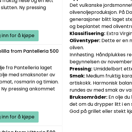
 fruktig nese og en lett
Det vulkanske jordsmonnet 
slutten. Ny pressing
olivenoljeproduksjon. På D
generasjoner blitt laget st
og beplantet med olivent
Klassifisering:
Extra Virgin
 inn for å kjøpe
Oliventyper:
Dette er en m
oliven.
lla from Pantelleria 500
Innhøsting. Håndplukkes re
begynnelsen av novembe
je fra Pantelleria laget
Pressing:
Umiddelbart ette
t olje med smaksnoter av
Smak:
Medium fruktig kara
tomat, rosmarin og timian.
artiskokk. Harmonisk bala
ter. Ny pressing ankommet
rundes av med smak av valn
Bruksområder:
En olje du
det om du drypper litt i en
God på grillet eller stekt k
 inn for å kjøpe