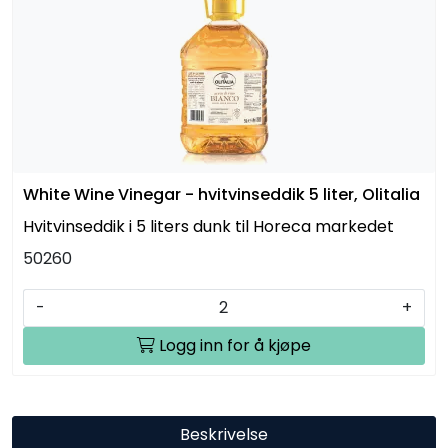
White Wine Vinegar - hvitvinseddik 5 liter, Olitalia
Hvitvinseddik i 5 liters dunk til Horeca markedet
50260
-
+
Logg inn for å kjøpe
Beskrivelse