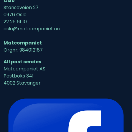
Oslo
Stanseveien 27
0976 Oslo
22 26 61 10
oslo@matcompaniet.no
Matcompaniet
Orgnr: 984012187
All post sendes
Matcompaniet AS
Postboks 341
4002 Stavanger