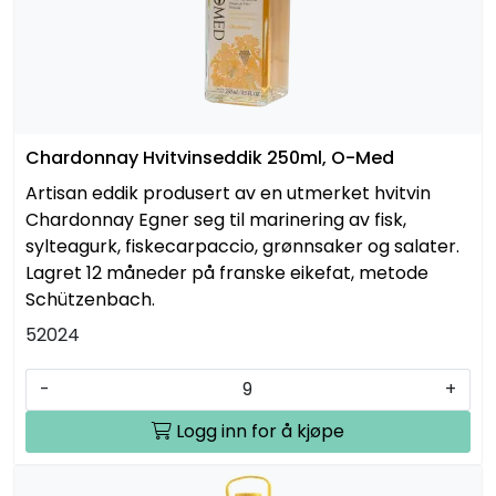
Chardonnay Hvitvinseddik 250ml, O-Med
Artisan eddik produsert av en utmerket hvitvin
Chardonnay Egner seg til marinering av fisk,
sylteagurk, fiskecarpaccio, grønnsaker og salater.
Lagret 12 måneder på franske eikefat, metode
Schützenbach.
52024
-
+
Logg inn for å kjøpe