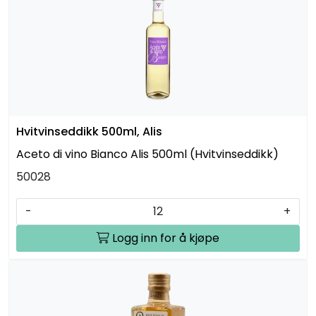
Hvitvinseddikk 500ml, Alis
Aceto di vino Bianco Alis 500ml (Hvitvinseddikk)
50028
-
+
Logg inn for å kjøpe