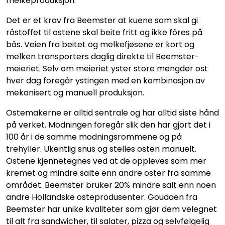
melkeproduksjon.
Det er et krav fra Beemster at kuene som skal gi
råstoffet til ostene skal beite fritt og ikke fôres på
bås. Veien fra beitet og melkefjøsene er kort og
melken transporters daglig direkte til Beemster-
meieriet. Selv om meieriet yster store mengder ost
hver dag foregår ystingen med en kombinasjon av
mekanisert og manuell produksjon.
Ostemakerne er alltid sentrale og har alltid siste hånd
på verket. Modningen foregår slik den har gjort det i
100 år i de samme modningsrommene og på
trehyller. Ukentlig snus og stelles osten manuelt.
Ostene kjennetegnes ved at de oppleves som mer
kremet og mindre salte enn andre oster fra samme
området. Beemster bruker 20% mindre salt enn noen
andre Hollandske osteprodusenter. Goudaen fra
Beemster har unike kvaliteter som gjør dem velegnet
til alt fra sandwicher, til salater, pizza og selvfølgelig