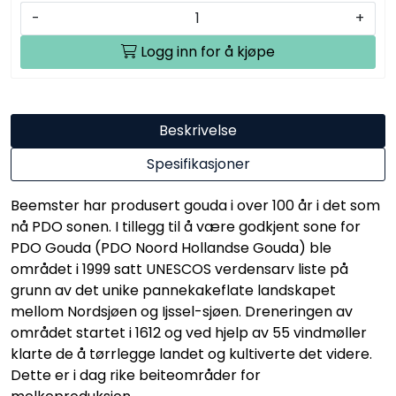
-
+
Logg inn for å kjøpe
Beskrivelse
Spesifikasjoner
Beemster har produsert gouda i over 100 år i det som
nå PDO sonen. I tillegg til å være godkjent sone for
PDO Gouda (PDO Noord Hollandse Gouda) ble
området i 1999 satt UNESCOS verdensarv liste på
grunn av det unike pannekakeflate landskapet
mellom Nordsjøen og Ijssel-sjøen. Dreneringen av
området startet i 1612 og ved hjelp av 55 vindmøller
klarte de å tørrlegge landet og kultiverte det videre.
Dette er i dag rike beiteområder for