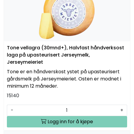
Tone vellagra (30mnd+), Halvfast håndverksost
laga på upasteurisert Jerseymelk,
Jerseymeieriet
Tone er en håndverskost ystet på upasteurisert
gårdsmelk på Jerseymeieriet. Osten er modnet i
minimum 12 måneder.
15140
-
+
Logg inn for å kjøpe