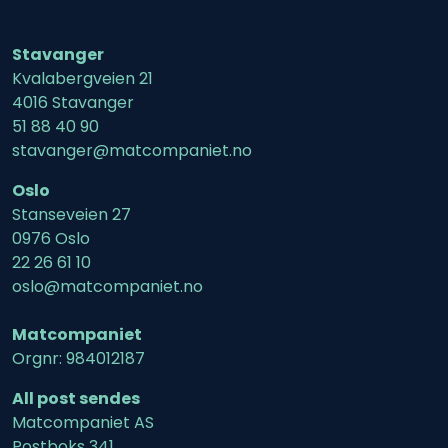
Stavanger
Kvalabergveien 21
4016 Stavanger
51 88 40 90
stavanger@matcompaniet.no
Oslo
Stanseveien 27
0976 Oslo
22 26 61 10
oslo@matcompaniet.no
Matcompaniet
Orgnr: 984012187
All post sendes
Matcompaniet AS
Postboks 341