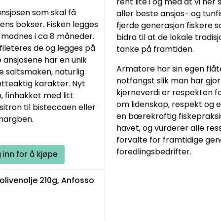
rent lite i og med at vi h
nsjosen som skal få
aller beste ansjos- og tunf
ens bokser. Fisken legges
fjerde generasjon fiskere s
g modnes i ca 8 måneder.
bidra til at de lokale tradi
fileteres de og legges på
tanke på framtiden.
e ansjosene har en unik
Armatore har sin egen flåt
e saltsmaken, naturlig
notfangst slik man har gjo
teaktig karakter. Nyt
kjerneverdi er respekten f
, finhakket med litt
om lidenskap, respekt og 
sitron til bisteccaen eller
en bærekraftig fiskepraksis
 margben.
havet, og vurderer alle res
forvalte for framtidige ge
foredlingsbedrifter.
 inn for å kjøpe
olivenolje 210g, Anfosso