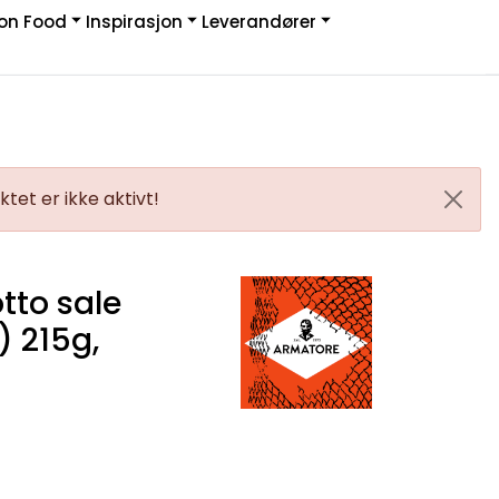
on Food
Inspirasjon
Leverandører
Infosenter
Logg inn
tet er ikke aktivt!
tto sale
) 215g,