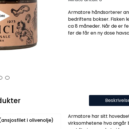
Armatore håndsorterer ans
bedriftens bokser. Fisken l
ca 8 måneder. Når de er fe
før de får en ny dose havsa
dukter
Beskrivels
Armatore har sitt hovedset
a (ansjosfilet i olivenolje)
virksomhetene hva angår bå