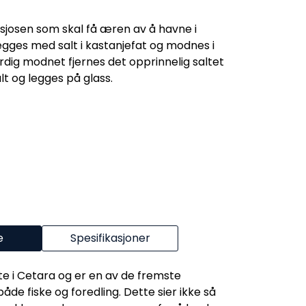
josen som skal få æren av å havne i
egges med salt i kastanjefat og modnes i
rdig modnet fjernes det opprinnelig saltet
lt og legges på glass.
e
Spesifikasjoner
e i Cetara og er en av de fremste
de fiske og foredling. Dette sier ikke så