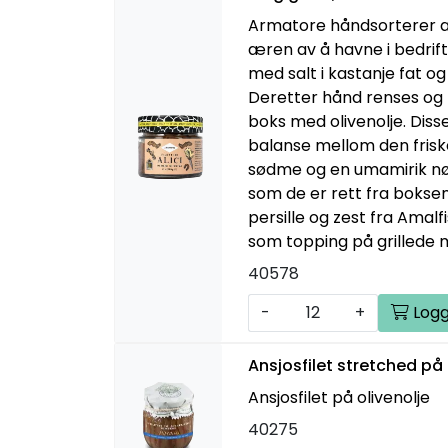
Armatore håndsorterer a
æren av å havne i bedrift
med salt i kastanje fat o
Deretter hånd renses og 
boks med olivenolje. Diss
balanse mellom den frisk
sødme og en umamirik nøt
som de er rett fra boksen
persille og zest fra Amalfi
som topping på grillede
40578
-
+
Logg
Ansjosfilet stretched på 
Ansjosfilet på olivenolje
40275