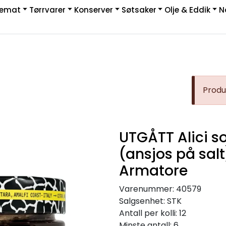
kemat
Tørrvarer
Konserver
Søtsaker
Olje & Eddik
N
|
rakt & Retur
Produk
UTGÅTT Alici so
(ansjos på salt
Armatore
Varenummer:
40579
Salgsenhet:
STK
Antall per kolli:
12
Minste antall:
6