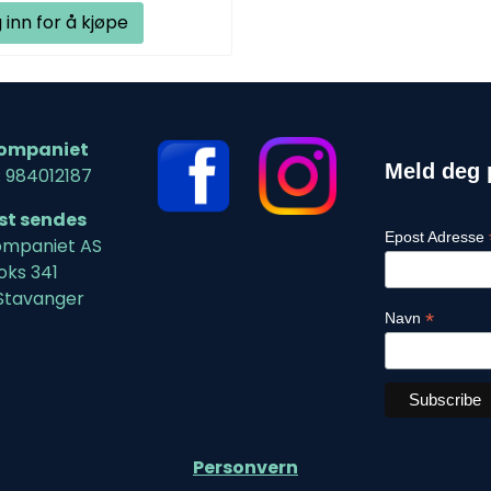
 inn for å kjøpe
ompaniet
Meld deg 
: 984012187
ost sendes
Epost Adresse
mpaniet AS
oks 341
Stavanger
*
Navn
Personvern