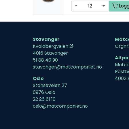
-
+
Logg
Stavanger
Matc
Kvalabergveien 21
Orgnr
4016 Stavanger
All p
51 88 40 90
Matco
stavanger@matcompaniet.no
Postb
Oslo
4002 
Stanseveien 27
0976 Oslo
22 26 61 10
oslo@matcompaniet.no