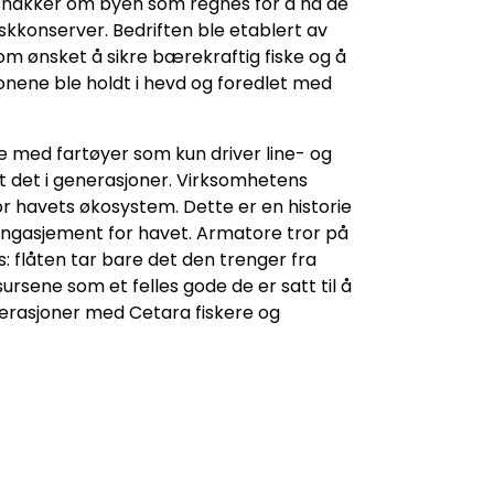
er snakker om byen som regnes for å ha de
iskkonserver. Bedriften ble etablert av
om ønsket å sikre bærekraftig fiske og å
sjonene ble holdt i hevd og foredlet med
e med fartøyer som kun driver line- og
rt det i generasjoner. Virksomhetens
or havets økosystem. Dette er en historie
engasjement for havet. Armatore tror på
: flåten tar bare det den trenger fra
sursene som et felles gode de er satt til å
nerasjoner med Cetara fiskere og