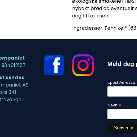
økologiske smakene i HØST
nybakt brød og eventuelt
deg til tapasen.
Ingredienser: Fennikel* (68%)
ompaniet
Meld deg 
: 984012187
ost sendes
Epost Adresse
mpaniet AS
oks 341
Stavanger
*
Navn