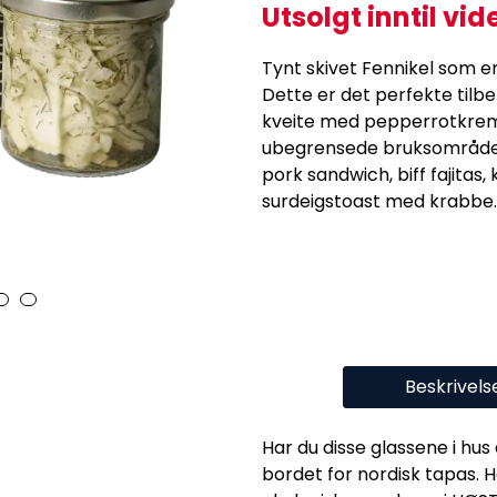
Utsolgt inntil vid
Tynt skivet Fennikel som er 
Dette er det perfekte tilbeh
kveite med pepperrotkrem
ubegrensede bruksområder:
pork sandwich, biff fajitas, 
surdeigstoast med krabbe.
Beskrivels
Har du disse glassene i hus
bordet for nordisk tapas. 