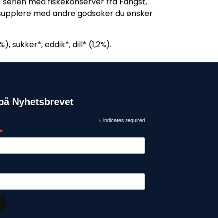
 serien med fiskekonserver fra Fangst,
 supplere med andre godsaker du ønsker
, sukker*, eddik*, dill* (1,2%).
på Nyhetsbrevet
*
indicates required
*