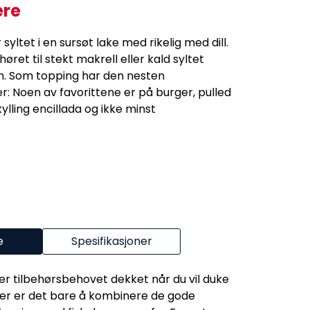
ere
syltet i en sursøt lake med rikelig med dill.
øret til stekt makrell eller kald syltet
. Som topping har den nesten
 Noen av favorittene er på burger, pulled
kylling encillada og ikke minst
e
Spesifikasjoner
 er tilbehørsbehovet dekket når du vil duke
Her er det bare å kombinere de gode