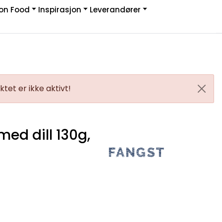
on Food
Inspirasjon
Leverandører
Infosenter
Logg inn
tet er ikke aktivt!
med dill 130g,