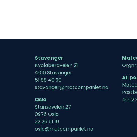
Stavanger
Matc
Kvalabergveien 21
Orgnr
4016 Stavanger
All p
51 88 40 90
Matco
stavanger@matcompaniet.no
Postb
Oslo
4002 
Stanseveien 27
0976 Oslo
22 26 61 10
oslo@matcompaniet.no