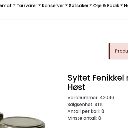
kemat
Tørrvarer
Konserver
Søtsaker
Olje & Eddik
N
|
rakt & Retur
Produk
Syltet Fenikkel 
Høst
Varenummer:
42046
Salgsenhet:
STK
Antall per kolli:
8
Minste antall:
8