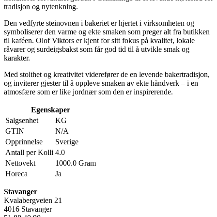
tradisjon og nytenkning.
Den vedfyrte steinovnen i bakeriet er hjertet i virksomheten og
symboliserer den varme og ekte smaken som preger alt fra butikken
til kaféen. Olof Viktors er kjent for sitt fokus på kvalitet, lokale
råvarer og surdeigsbakst som får god tid til å utvikle smak og
karakter.
Med stolthet og kreativitet viderefører de en levende bakertradisjon,
og inviterer gjester til å oppleve smaken av ekte håndverk – i en
atmosfære som er like jordnær som den er inspirerende.
Egenskaper
Salgsenhet
KG
GTIN
N/A
Opprinnelse
Sverige
Antall per Kolli
4.0
Nettovekt
1000.0 Gram
Horeca
Ja
Stavanger
Kvalabergveien 21
4016 Stavanger