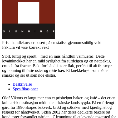
Pris i handlekurv er basert på en statisk gjennomsnittlig vekt.
Faktura vil vise korrekt vekt
Stort, luftig og sprøtt – med en raus håndfull valmuefrø! Dette
levainknekket har en mild syrlighet fra surdeigen og en nøtteaktig
crunch fra frøene. Bakt for hånd i store flak, perfekt til alt fra smør
og honning til faste oster og rørte bær. Et knekkebrød som både
smaker og ser ut som noe ekstra.
Beskrivelse
Spesifikasjoner
Olof Viktors er langt mer enn et prisbelønt bakeri og kafé – det er en
kulinarisk destinasjon midt i den skånske landsbygda. På en firlengt
gård fra 1890 skapes bakverk, brød og søtsaker med kjærlighet og
respekt for håndverket. Siden 2002 har deres dedikerte bakere og
konditorer forvandlet gården i Glemminge til et levende møtested for