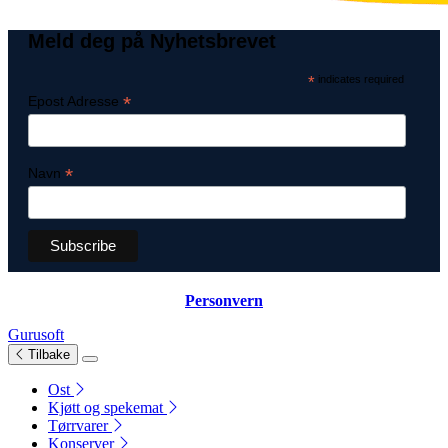
Meld deg på Nyhetsbrevet
*
indicates required
*
Epost Adresse
*
Navn
Personvern
Gurusoft
Tilbake
Ost
Kjøtt og spekemat
Tørrvarer
Konserver