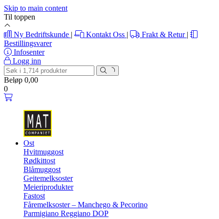
Skip to main content
Til toppen
Ny Bedriftskunde
|
Kontakt Oss
|
Frakt & Retur
|
Bestillingsvarer
Infosenter
Logg inn
Beløp
0,00
0
Ost
Hvitmuggost
Rødkittost
Blåmuggost
Geitemelksoster
Meieriprodukter
Fastost
Fåremelksoster – Manchego & Pecorino
Parmigiano Reggiano DOP