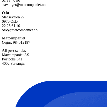
51 88 40 90
stavanger@matcompaniet.no
Oslo
Stanseveien 27
0976 Oslo
22 26 61 10
oslo@matcompaniet.no
Matcompaniet
Orgnr: 984012187
All post sendes
Matcompaniet AS
Postboks 341
4002 Stavanger