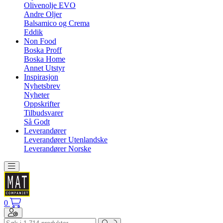
Olivenolje EVO
Andre Oljer
Balsamico og Crema
Eddik
Non Food
Boska Proff
Boska Home
Annet Utstyr
Inspirasjon
Nyhetsbrev
Nyheter
Oppskrifter
Tilbudsvarer
Så Godt
Leverandører
Leverandører Utenlandske
Leverandører Norske
Toggle navigation
0
Toggle navigation