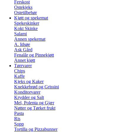
Ferskost
Ostekjeks
Ostetilbehør
Kjøtt og spekemat
Spekeskinker
Kokt Skinke
Salami
Annen spekemat
A. Idsøe
Ask Gård
Fenalår og Pinnekjøtt
Annet kjøtt
Tørrvarer
Chips
Kaffe
Kjeks og Kaker
Knekkebrød og Grissini
Konditorvarer
Krydder og Salt
Mel, Polenta og Gjær
Nøtter og Tørket frukt
Pasta
Ris
Sopp
Tortilla og Pizzabunner