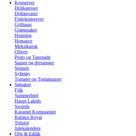
Konserver
Delikatesser
Drikkevarer
Fiskekonserver
Grillsaus
Grønnsaker
Honning
Hotsauce
Meksikansk
Oliven
Pesto og Tapenade
Sauser og dressinger
Sennep
Syltetøy
Tomater og Tomatsauser
Søtsaker
Fjåk
Summerbird
Haupt Lakrits
Sweeds
Karamel Kompagniet
Rabitos Royal
Trifulot
Julekalendere
Olje & Eddik