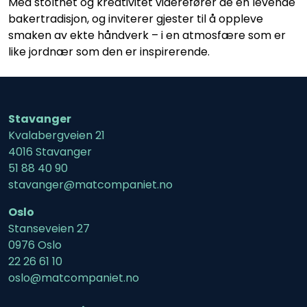
Med stolthet og kreativitet viderefører de en levende
bakertradisjon, og inviterer gjester til å oppleve
smaken av ekte håndverk – i en atmosfære som er
like jordnær som den er inspirerende.
Stavanger
Kvalabergveien 21
4016 Stavanger
51 88 40 90
stavanger@matcompaniet.no
Oslo
Stanseveien 27
0976 Oslo
22 26 61 10
oslo@matcompaniet.no