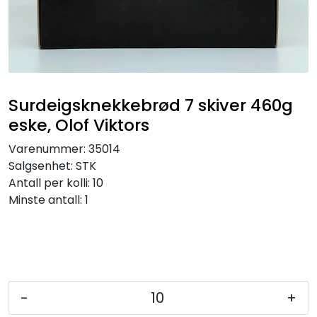
Inspirasjon
Leverandører
Surdeigsknekkebrød 7 skiver 460g
eske, Olof Viktors
Varenummer:
35014
Salgsenhet:
STK
Antall per kolli:
10
Minste antall:
1
-
+