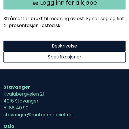
Logg inn for å kjøpe
Stråmatter brukt til modning av ost. Egner seg og fint
til presentasjon i ostedisk.
Beskrivelse
Spesifikasjoner
Stavanger
Kvalabergveien 21
4016 Stavanger
51 88 40 90
stavanger@matcompaniet.no
Oslo