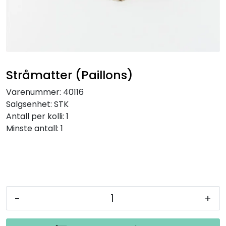
Inspirasjon
Leverandører
Stråmatter (Paillons)
Varenummer:
40116
Salgsenhet:
STK
Antall per kolli:
1
Minste antall:
1
-
+