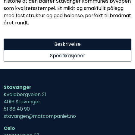
historie at den bærer Stavanger kommunes byvåpen
som kvalitetsstempel. Et mildt og smakfullt pålegg
med fast struktur og god balanse, perfekt til brødmat
året rundt.
Beskrivelse
Spesifikasjoner
Stavanger
Kvalabergveien 21
4016 Stavanger
51 88 40 90
stavanger@matcompaniet.no
Oslo