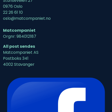
Stanseveien 27
0976 Oslo
22 26 61 10
oslo@matcompaniet.no
Matcompaniet
Orgnr: 984012187
All post sendes
Matcompaniet AS
Postboks 341
4002 Stavanger