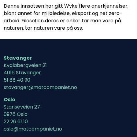
Denne innsatsen har gitt Wyke flere anerkjennelser,
blant annet for miljøledelse, eksport og net zero-
arbeid. Filosofien deres er enkel: tar man vare på
naturen, tar naturen vare på oss.
Stavanger
Kvalabergveien 21
4016 Stavanger
51 88 40 90
stavanger@matcompaniet.no
Oslo
Stanseveien 27
0976 Oslo
22 26 61 10
oslo@matcompaniet.no