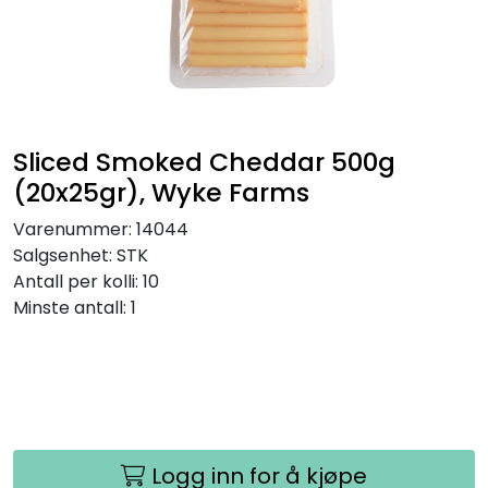
Inspirasjon
Leverandører
Sliced Smoked Cheddar 500g
(20x25gr), Wyke Farms
Varenummer:
14044
Salgsenhet:
STK
Antall per kolli:
10
Minste antall:
1
Logg inn for å kjøpe