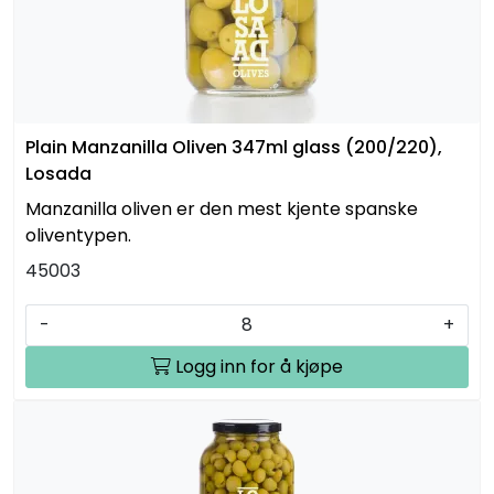
Plain Manzanilla Oliven 347ml glass (200/220),
Losada
Manzanilla oliven er den mest kjente spanske
oliventypen.
45003
-
+
Logg inn for å kjøpe