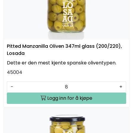
Pitted Manzanilla Oliven 347ml glass (200/220),
Losada
Dette er den mest kjente spanske oliventypen.
45004
-
+
Logg inn for å kjøpe