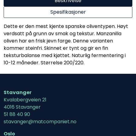
Beskrivelse
Spesifikasjoner
Dette er den mest kjente spanske oliventypen. Høyt
verdsatt på grunn av smak og tekstur. Manzanilla
oliven har en frisk jevn farge. Denne varianten
kommer steinfri. Skinnet er tynt og gir en fin
teksturbalanse med kjøttet. Naturlig fermentering i
10-12 måneder. Størrelse 200/220.
Stavanger
Kvalabergveien 21
4016 Stavanger
51 88 40 90
stavanger@matcompaniet.no
Oslo