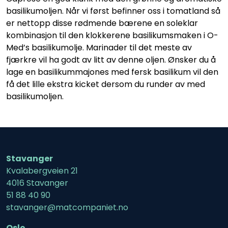
basilikumoljen. Når vi først befinner oss i tomatland så
er nettopp disse rødmende bærene en soleklar
kombinasjon til den klokkerene basilikumsmaken i O-
Med’s basilikumolje. Marinader til det meste av
fjærkre vil ha godt av litt av denne oljen. Ønsker du å
lage en basilikummajones med fersk basilikum vil den
få det lille ekstra kicket dersom du runder av med
basilikumoljen.
Stavanger
Kvalabergveien 21
4016 Stavanger
51 88 40 90
stavanger@matcompaniet.no
Oslo