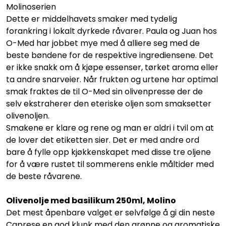
Molinoserien
Dette er middelhavets smaker med tydelig
forankring i lokalt dyrkede råvarer. Paula og Juan hos
O-Med har jobbet mye med å alliere seg med de
beste bøndene for de respektive ingrediensene. Det
er ikke snakk om å kjøpe essenser, tørket aroma eller
ta andre snarveier. Når frukten og urtene har optimal
smak fraktes de til O-Med sin olivenpresse der de
selv ekstraherer den eteriske oljen som smaksetter
olivenoljen.
Smakene er klare og rene og man er aldri i tvil om at
de lover det etiketten sier. Det er med andre ord
bare å fylle opp kjøkkenskapet med disse tre oljene
for å være rustet til sommerens enkle måltider med
de beste råvarene.
Olivenolje med basilikum 250ml, Molino
Det mest åpenbare valget er selvfølge å gi din neste
Caprese en god klunk med den grønne og aromatiske