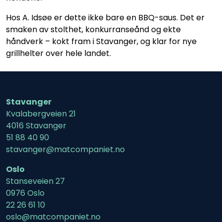
Hos A. Idsøe er dette ikke bare en BBQ-saus. Det er
smaken av stolthet, konkurranseånd og ekte
håndverk – kokt fram i Stavanger, og klar for nye
grillhelter over hele landet.
Stavanger
Kvalabergveien 21
4016 Stavanger
51 88 40 90
stavanger@matcompaniet.no
Oslo
Stanseveien 27
0976 Oslo
22 26 61 10
oslo@matcompaniet.no