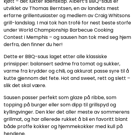
kjøtt – det lukter lidenskap. Albert’s BBQ-saus er
utviklet av Thomas Berntsen, en av landets mest
erfarne grillentusiaster og medlem av Craig Whitsons
grill-landslag. I mai tok han trofé for nest beste storfe
under World Championship Barbecue Cooking
Contest i Memphis – og sausen han tok med seg hjem
derfra, den finner du her!
Dette er BBQ-saus laget etter alle klassiske
prinsipper: balansert sødme fra tomat og sukker,
varme fra krydder og chili, og akkurat passe syre til å
kutte gjennom det fete. Hot and sweet, rett og slett –
slik det skal være.
Sausen passer perfekt som glaze på ribbe, som
topping på burger eller som dipp til grillspyd og
kyllingvinger. Den kler det aller meste av sommerens
grillmat, og har allerede rukket å bli en favoritt blant
både proffe kokker og hjemmekokker med kull på
hendene.