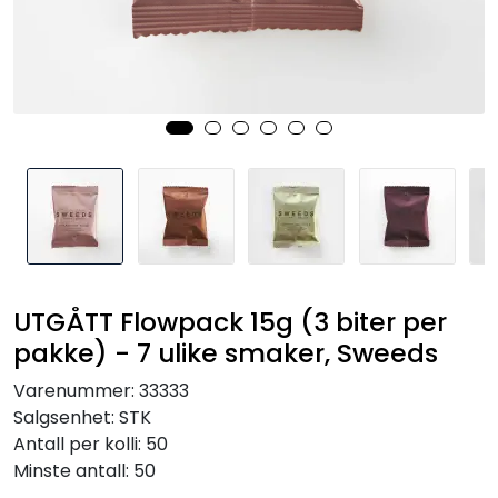
Inspirasjon
Leverandører
UTGÅTT Flowpack 15g (3 biter per
pakke) - 7 ulike smaker, Sweeds
Varenummer:
33333
Salgsenhet:
STK
Antall per kolli:
50
Minste antall:
50