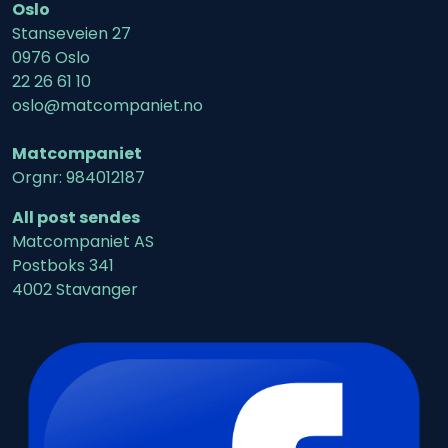
Oslo
Stanseveien 27
0976 Oslo
22 26 61 10
oslo@matcompaniet.no
Matcompaniet
Orgnr: 984012187
All post sendes
Matcompaniet AS
Postboks 341
4002 Stavanger