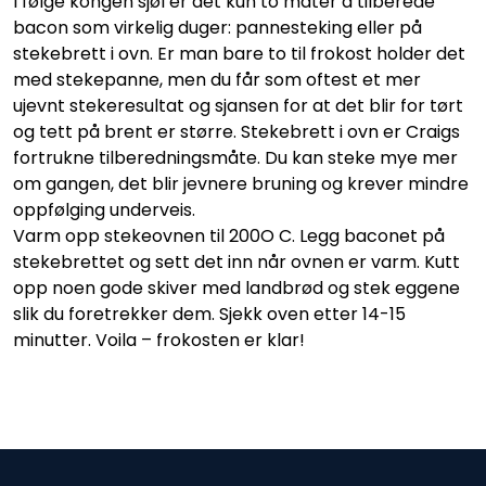
I følge kongen sjøl er det kun to måter å tilberede
bacon som virkelig duger: pannesteking eller på
stekebrett i ovn. Er man bare to til frokost holder det
med stekepanne, men du får som oftest et mer
ujevnt stekeresultat og sjansen for at det blir for tørt
og tett på brent er større. Stekebrett i ovn er Craigs
fortrukne tilberedningsmåte. Du kan steke mye mer
om gangen, det blir jevnere bruning og krever mindre
oppfølging underveis.
Varm opp stekeovnen til 200O C. Legg baconet på
stekebrettet og sett det inn når ovnen er varm. Kutt
opp noen gode skiver med landbrød og stek eggene
slik du foretrekker dem. Sjekk oven etter 14-15
minutter. Voila – frokosten er klar!