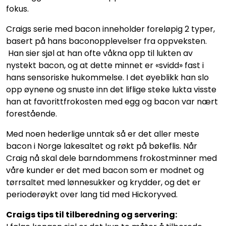
fokus.
Craigs serie med bacon inneholder foreløpig 2 typer,
basert på hans baconopplevelser fra oppveksten.
Han sier sjøl at han ofte våkna opp til lukten av
nystekt bacon, og at dette minnet er «svidd» fast i
hans sensoriske hukommelse. I det øyeblikk han slo
opp øynene og snuste inn det liflige steke lukta visste
han at favorittfrokosten med egg og bacon var nært
forestående.
Med noen hederlige unntak så er det aller meste
bacon i Norge lakesaltet og røkt på bøkeflis. Når
Craig nå skal dele barndommens frokostminner med
våre kunder er det med bacon som er modnet og
tørrsaltet med lønnesukker og krydder, og det er
perioderøykt over lang tid med Hickoryved.
Craigs tips til tilberedning og servering: