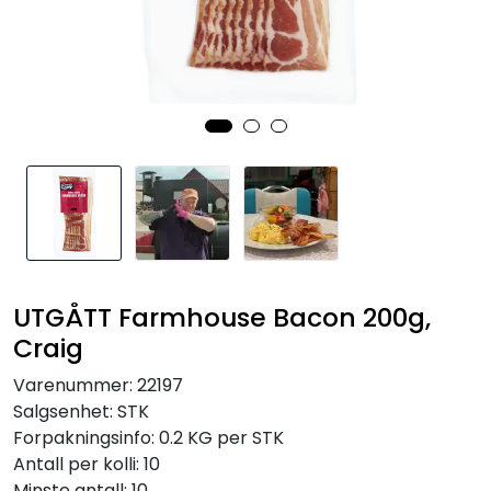
Inspirasjon
Leverandører
UTGÅTT Farmhouse Bacon 200g,
Craig
Varenummer:
22197
Salgsenhet:
STK
Forpakningsinfo:
0.2 KG per STK
Antall per kolli:
10
Minste antall:
10