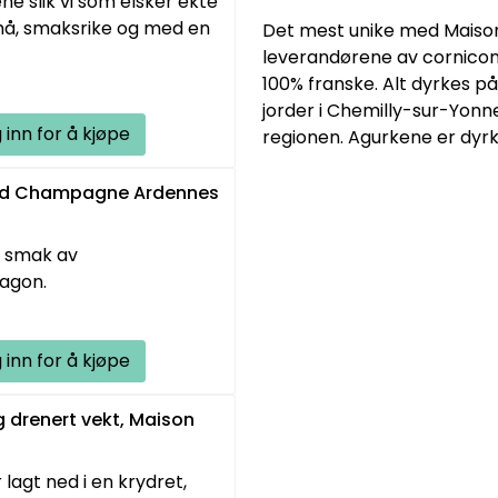
e slik vi som elsker ekte
må, smaksrike og med en
Det mest unike med Maison 
leverandørene av cornicon
100% franske. Alt dyrkes p
jorder i Chemilly-sur-Yon
 inn for å kjøpe
regionen. Agurkene er dyrk
med Champagne Ardennes
n smak av
agon.
 inn for å kjøpe
 drenert vekt, Maison
 lagt ned i en krydret,