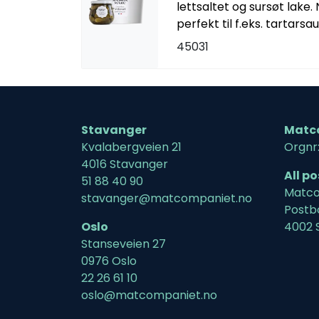
lettsaltet og sursøt lake. 
perfekt til f.eks. tartarsa
45031
Stavanger
Matc
Kvalabergveien 21
Orgnr
4016 Stavanger
All p
51 88 40 90
Matco
stavanger@matcompaniet.no
Postb
Oslo
4002 
Stanseveien 27
0976 Oslo
22 26 61 10
oslo@matcompaniet.no