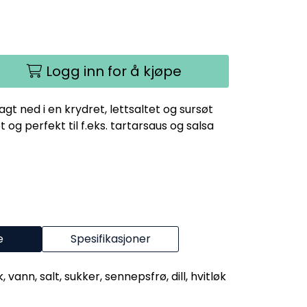
Logg inn for å kjøpe
agt ned i en krydret, lettsaltet og sursøt
t og perfekt til f.eks. tartarsaus og salsa
e
Spesifikasjoner
 vann, salt, sukker, sennepsfrø, dill, hvitløk