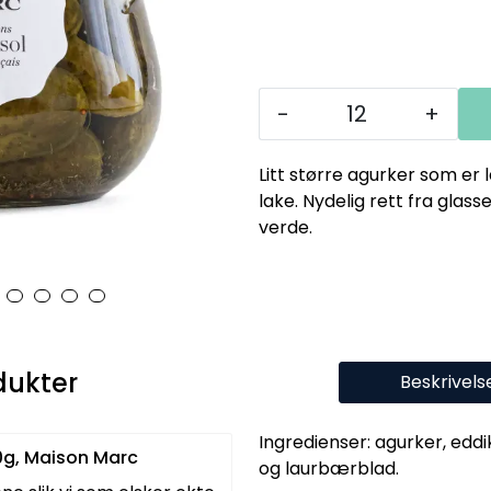
-
+
Litt større agurker som er l
lake. Nydelig rett fra glasse
verde.
dukter
Beskrivels
Ingredienser: agurker, eddik,
10g, Maison Marc
og laurbærblad.