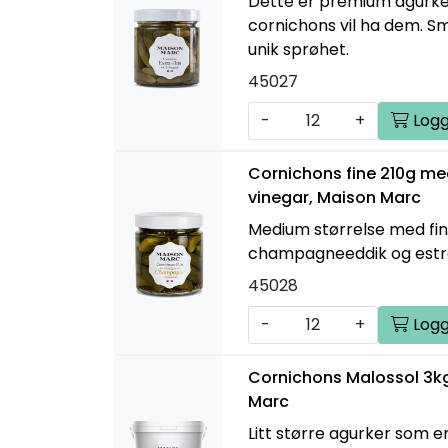
Dette er premium agurken
cornichons vil ha dem. S
unik sprøhet.
45027
-
+
Logg
Cornichons fine 210g 
vinegar, Maison Marc
Medium størrelse med fi
champagneeddik og estr
45028
-
+
Logg
Cornichons Malossol 3kg
Marc
Litt større agurker som er