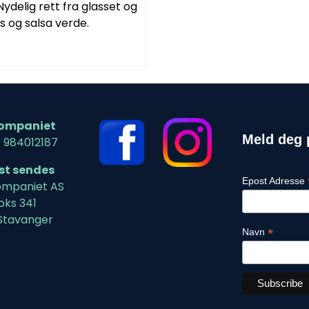
Nydelig rett fra glasset og
us og salsa verde.
ompaniet
Meld deg 
: 984012187
ost sendes
Epost Adresse
mpaniet AS
oks 341
Stavanger
*
Navn