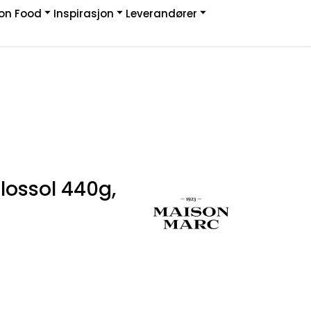
on Food
Inspirasjon
Leverandører
Infosenter
Logg inn
lossol 440g,