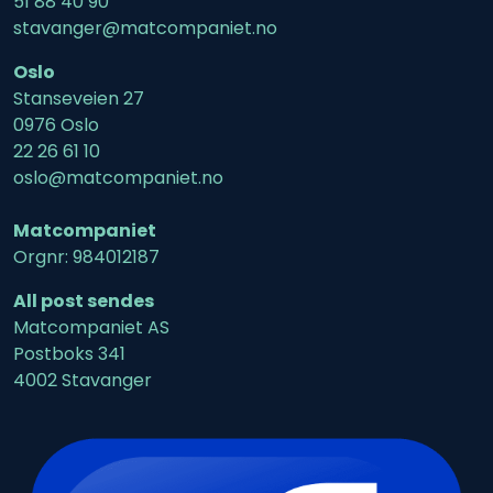
51 88 40 90
stavanger@matcompaniet.no
Oslo
Stanseveien 27
0976 Oslo
22 26 61 10
oslo@matcompaniet.no
Matcompaniet
Orgnr: 984012187
All post sendes
Matcompaniet AS
Postboks 341
4002 Stavanger