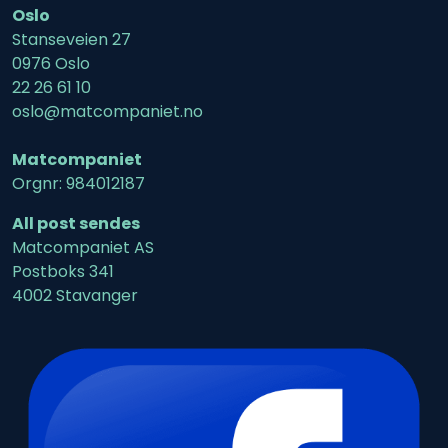
Oslo
Stanseveien 27
0976 Oslo
22 26 61 10
oslo@matcompaniet.no
Matcompaniet
Orgnr: 984012187
All post sendes
Matcompaniet AS
Postboks 341
4002 Stavanger