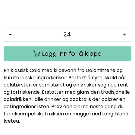
-
+
Logg inn for å kjøpe
En klassisk Cola med kildevann fra Dolomittene og
kun italienske ingredienser. Perfekt å nyte iskald når
colatørsten er som størst og en ønsker seg noe rent
og forfriskende. Erstatter med glans den tradisjonelle
coladrikken i alle drinker og cocktails der cola er en
del ingredienslisten. Prøv den gjerne neste gang du
for eksempel skal miksen en mugge med Long Island
Icetea.