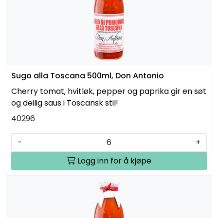
Sugo alla Toscana 500ml, Don Antonio
Cherry tomat, hvitløk, pepper og paprika gir en søt
og deilig saus i Toscansk stil!
40296
-
+
Logg inn for å kjøpe