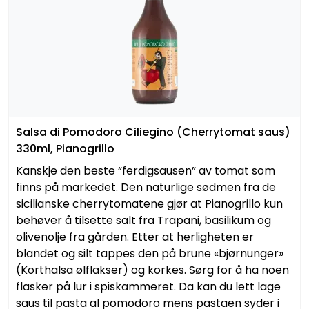
Salsa di Pomodoro Ciliegino (Cherrytomat saus)
330ml, Pianogrillo
Kanskje den beste “ferdigsausen” av tomat som
finns på markedet. Den naturlige sødmen fra de
sicilianske cherrytomatene gjør at Pianogrillo kun
behøver å tilsette salt fra Trapani, basilikum og
olivenolje fra gården. Etter at herligheten er
blandet og silt tappes den på brune «bjørnunger»
(Korthalsa ølflakser) og korkes. Sørg for å ha noen
flasker på lur i spiskammeret. Da kan du lett lage
saus til pasta al pomodoro mens pastaen syder i