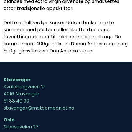
blandes med extra virgin olivenolje og smaksettes
etter tradisjonelle oppskrifter.
Dette er fullverdige sauser du kan bruke direkte
sammen med pastaen eller tilsette dine egne
favorittingredienser til f eks en tradisjonell ragu. De
kommer som 400gr bokser i Donna Antonia serien og
500gr glassflasker i Don Antonio serien.
Stavanger
Kvalabergveien 21
4016 Stavanger
51 88 40 90
stavanger@matcompaniet.no
Oslo
Stanseveien 27