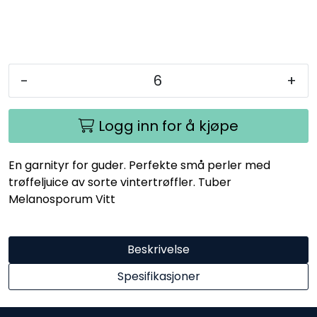
-
+
Logg inn for å kjøpe
En garnityr for guder. Perfekte små perler med
trøffeljuice av sorte vintertrøffler. Tuber
Melanosporum Vitt
Beskrivelse
Spesifikasjoner