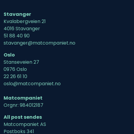
Stavanger
Kvalabergveien 21
4016 Stavanger
51 88 40 90
stavanger@matcompaniet.no
Oslo
Stanseveien 27
0976 Oslo
22 26 61 10
oslo@matcompaniet.no
Matcompaniet
Orgnr: 984012187
All post sendes
Matcompaniet AS
Postboks 341