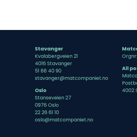
Stavanger
Matc
Kvalabergveien 21
Orgnr
4016 Stavanger
All p
51 88 40 90
Matco
stavanger@matcompaniet.no
Postb
Oslo
4002 
Stanseveien 27
0976 Oslo
22 26 61 10
oslo@matcompaniet.no