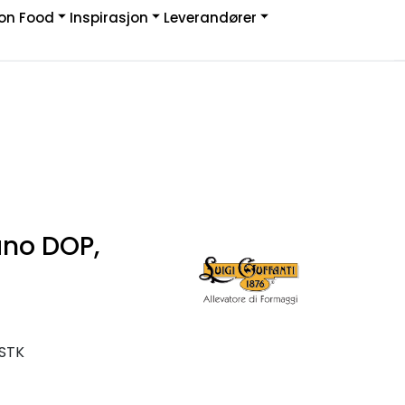
on Food
Inspirasjon
Leverandører
Infosenter
Logg inn
ano DOP,
 STK