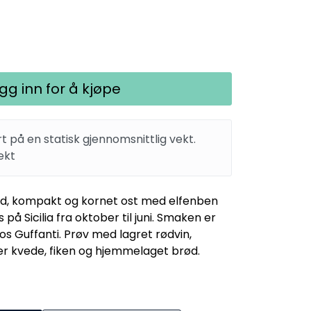
gg inn for å kjøpe
rt på en statisk gjennomsnittlig vekt.
ekt
ard, kompakt og kornet ost med elfenben
 på Sicilia fra oktober til juni. Smaken er
os Guffanti. Prøv med lagret rødvin,
er kvede, fiken og hjemmelaget brød.