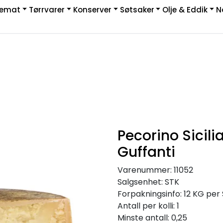
kemat
Tørrvarer
Konserver
Søtsaker
Olje & Eddik
N
|
rakt & Retur
Pecorino Sicili
Guffanti
Varenummer:
11052
Salgsenhet:
STK
Forpakningsinfo:
12 KG per
Antall per kolli:
1
Minste antall:
0,25