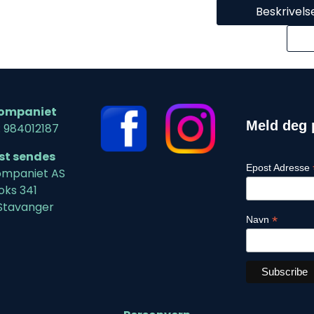
Beskrivels
ompaniet
Meld deg 
: 984012187
ost sendes
Epost Adresse
mpaniet AS
oks 341
Stavanger
*
Navn