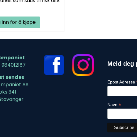
unes som saus til fisk osv.
 inn for å kjøpe
ompaniet
Meld deg 
: 984012187
ost sendes
Epost Adresse
mpaniet AS
oks 341
Stavanger
*
Navn