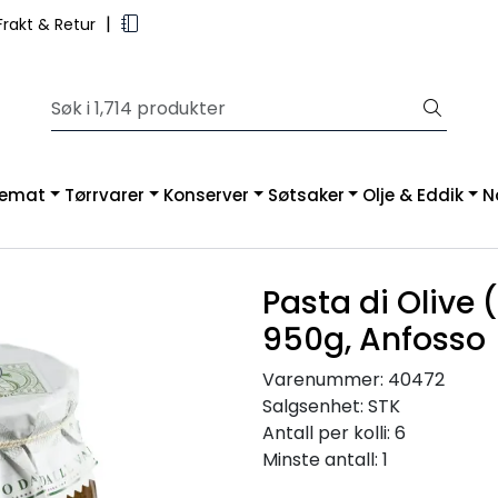
|
rakt & Retur
kemat
Tørrvarer
Konserver
Søtsaker
Olje & Eddik
N
Pasta di Olive
950g, Anfosso
Varenummer:
40472
Salgsenhet:
STK
Antall per kolli:
6
Minste antall:
1