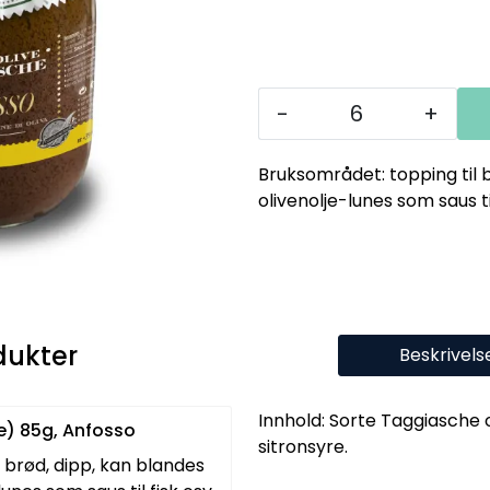
-
+
Bruksområdet: topping til 
olivenolje-lunes som saus til
dukter
Beskrivels
Innhold: Sorte Taggiasche o
e) 85g, Anfosso
sitronsyre.
 brød, dipp, kan blandes