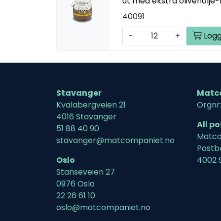
ut med ekstra olivenolje-l
40091
-
+
Logg
Stavanger
Matc
Kvalabergveien 21
Orgnr
4016 Stavanger
All p
51 88 40 90
Matco
stavanger@matcompaniet.no
Postb
Oslo
4002 
Stanseveien 27
0976 Oslo
22 26 61 10
oslo@matcompaniet.no