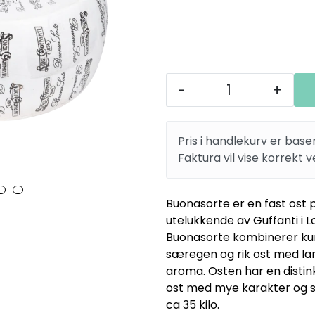
-
+
Pris i handlekurv er base
Faktura vil vise korrekt v
Buonasorte er en fast ost
utelukkende av Guffanti i 
Buonasorte kombinerer ku
særegen og rik ost med la
aroma. Osten har en distinkt
ost med mye karakter og st
ca 35 kilo.