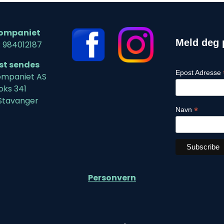
ompaniet
Meld deg 
: 984012187
ost sendes
Epost Adresse
mpaniet AS
oks 341
Stavanger
*
Navn
Personvern