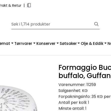
|
rakt & Retur
kemat
Tørrvarer
Konserver
Søtsaker
Olje & Eddik
N
Formaggio Buo
buffalo, Guffan
Varenummer:
11259
Salgsenhet:
KG
Forpakningsinfo:
35 KG per
Antall per kolli:
1
Minste antall:
1