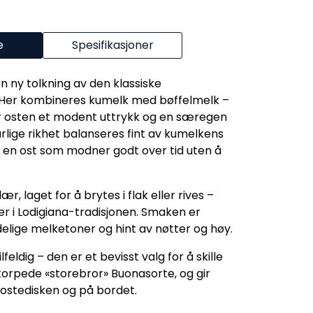
e
Spesifikasjoner
en ny tolkning av den klassiske
i. Her kombineres kumelk med bøffelmelk –
 osten et modent uttrykk og en særegen
lige rikhet balanseres fint av kumelkens
 en ost som modner godt over tid uten å
r, laget for å brytes i flak eller rives –
er i Lodigiana-tradisjonen. Smaken er
elige melketoner og hint av nøtter og høy.
feldig – den er et bevisst valg for å skille
orpede «storebror» Buonasorte, og gir
 ostedisken og på bordet.