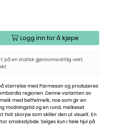
Logg inn for å kjøpe
rt på en statisk gjennomsnittlig vekt.
ekt
 på størrelse med Parmesan og produseres
Lombardia regionen. Denne varianten av
melk med bøffelmelk, noe som gir en
ng modningstid og en rund, melkesøt
 hvit skorpe som skiller den ut visuelt. En
or smaksdybde. Selges kun i hele hjul på