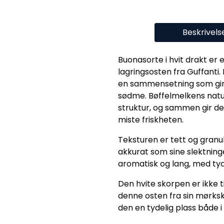
Beskrivels
Buonasorte i hvit drakt er 
lagringsosten fra Guffant
en sammensetning som gir
sødme. Bøffelmelkens natur
struktur, og sammen gir de
miste friskheten.
Teksturen er tett og granulæ
akkurat som sine slektning
aromatisk og lang, med tyd
Den hvite skorpen er ikke til
denne osten fra sin mørksk
den en tydelig plass både i