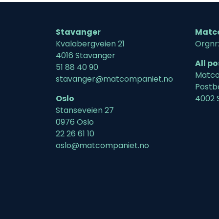
Stavanger
Matc
Kvalabergveien 21
Orgnr
4016 Stavanger
All p
51 88 40 90
Matco
stavanger@matcompaniet.no
Postb
Oslo
4002 
Stanseveien 27
0976 Oslo
22 26 61 10
oslo@matcompaniet.no