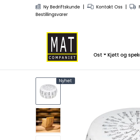
Skip to main content
|
|
Ny Bedriftskunde
Kontakt Oss
F
Bestillingsvarer
Ost
Kjøtt og spe
Nyhet