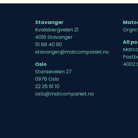
Stavanger
Matc
Kvalabergveien 21
Orgnr
4016 Stavanger
All p
51 88 40 90
Matco
stavanger@matcompaniet.no
Postb
Oslo
4002 
Stanseveien 27
0976 Oslo
22 26 61 10
oslo@matcompaniet.no