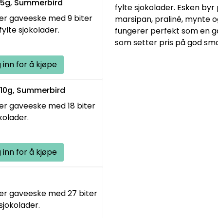
05g, Summerbird
fylte sjokolader. Esken byr
kker gaveeske med 9 biter
marsipan, praliné, mynte o
fylte sjokolader.
fungerer perfekt som en g
som setter pris på god sma
 inn for å kjøpe
210g, Summerbird
kker gaveeske med 18 biter
kolader.
 inn for å kjøpe
kker gaveeske med 27 biter
 sjokolader.