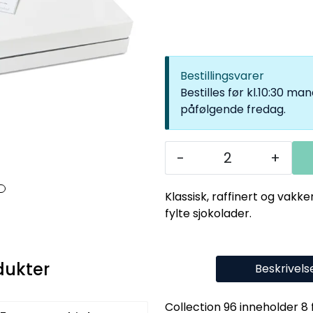
Bestillingsvarer
Bestilles før kl.10:30 m
påfølgende fredag.
-
+
Klassisk, raffinert og vakk
fylte sjokolader.
dukter
Beskrivels
Collection 96 inneholder 8 f