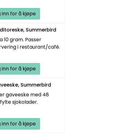
 inn for å kjøpe
onditoreske, Summerbird
ca 10 gram. Passer
ervering i restaurant/café.
 inn for å kjøpe
Gaveeske, Summerbird
akker gaveeske med 48
fylte sjokolader.
 inn for å kjøpe