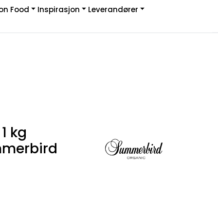
on Food
Inspirasjon
Leverandører
Infosenter
Logg inn
 1 kg
mmerbird