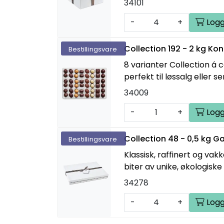
34101
-
+
Logg
Collection 192 - 2 kg K
Bestillingsvare
8 varianter Collection á 
perfekt til løssalg eller s
34009
-
+
Logg
Collection 48 - 0,5 kg 
Bestillingsvare
Klassisk, raffinert og v
biter av unike, økologiske 
34278
-
+
Logg