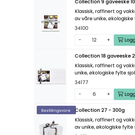
Collection 9 gaveeske 1
Klassisk, raffinert og va
av våre unike, økologiske 
34100
-
+
Logg
Collection 18 gaveeske 
Klassisk, raffinert og va
unike, økologiske fylte sjo
34177
-
+
Logg
Collection 27 - 300g
Bestillingsvare
Klassisk, raffinert og va
av unike, økologiske fylte