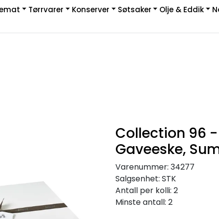
kemat
Tørrvarer
Konserver
Søtsaker
Olje & Eddik
N
|
rakt & Retur
Collection 96 -
Gaveeske, Su
Varenummer:
34277
Salgsenhet:
STK
Antall per kolli:
2
Minste antall:
2