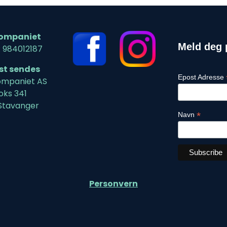
ompaniet
Meld deg 
: 984012187
ost sendes
Epost Adresse
mpaniet AS
oks 341
Stavanger
*
Navn
Personvern