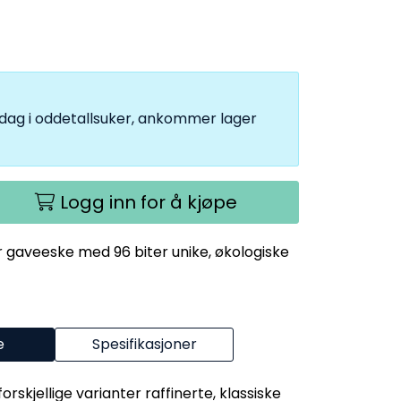
andag i oddetallsuker, ankommer lager
Logg inn for å kjøpe
er gaveeske med 96 biter unike, økologiske
e
Spesifikasjoner
orskjellige varianter raffinerte, klassiske