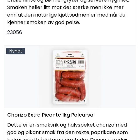
Smaken heller litt mot det sterke men ikke mer
enn at den naturlige kjøttsødmen er med når du
kjenner smaken av god pølse.
23056
Nyhet
Chorizo Extra Picante 1kg Palcarsa
Dette er en smaksrik og halvspeket chorizo med
god og pikant smak fra den røkte paprikaen som
bidrar med både farge og styrke. Denne curado-