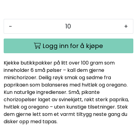
-
+
Logg inn for å kjøpe
Kjekke butikkpakker på litt over 100 gram som
inneholder 6 små pølser – kall dem gjerne
minichorizoer. Deilig røyk smak og sødme fra
paprikaen som balanseres med hvitløk og oregano.
Kun naturlige ingredienser. Små, pikante
chorizopølser laget av svinekjøtt, røkt sterk paprika,
hvitløk og oregano – uten kunstige tilsetninger. Stek
dem gjerne lett som et varmt tiltygg neste gang du
disker opp med tapas.