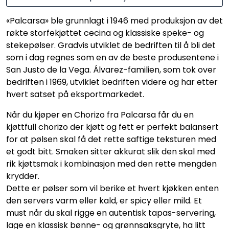
«Palcarsa» ble grunnlagt i 1946 med produksjon av det
røkte storfekjøttet cecina og klassiske speke- og
stekepølser. Gradvis utviklet de bedriften til å bli det
som i dag regnes som en av de beste produsentene i
San Justo de la Vega. Álvarez-familien, som tok over
bedriften i 1969, utviklet bedriften videre og har etter
hvert satset på eksportmarkedet.
Når du kjøper en Chorizo fra Palcarsa får du en
kjøttfull chorizo der kjøtt og fett er perfekt balansert
for at pølsen skal få det rette saftige teksturen med
et godt bitt. Smaken sitter akkurat slik den skal med
rik kjøttsmak i kombinasjon med den rette mengden
krydder.
Dette er pølser som vil berike et hvert kjøkken enten
den servers varm eller kald, er spicy eller mild. Et
must når du skal rigge en autentisk tapas-servering,
lage en klassisk bønne- og grønnsaksgryte, ha litt