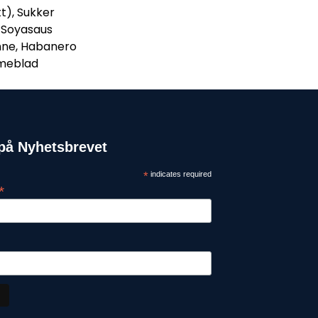
tt), Sukker
i Soyasaus
enne, Habanero
imeblad
på Nyhetsbrevet
*
indicates required
*