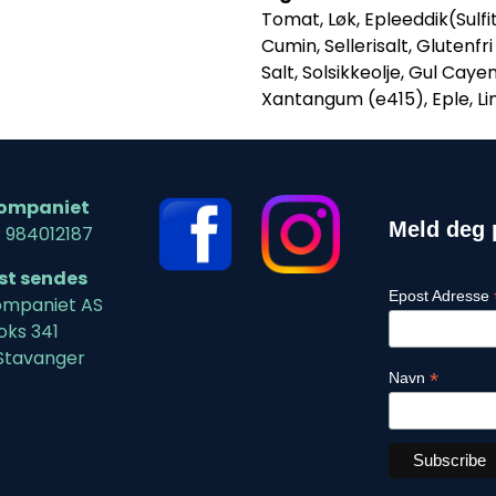
Tomat, Løk, Epleeddik(Sulfi
Cumin, Sellerisalt, Glutenfr
Salt, Solsikkeolje, Gul Cay
Xantangum (e415), Eple, L
ompaniet
Meld deg 
: 984012187
ost sendes
Epost Adresse
mpaniet AS
oks 341
Stavanger
*
Navn