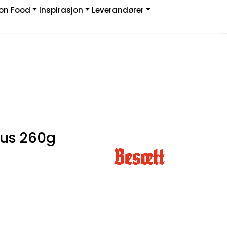
on Food
Inspirasjon
Leverandører
Infosenter
Logg inn
us 260g