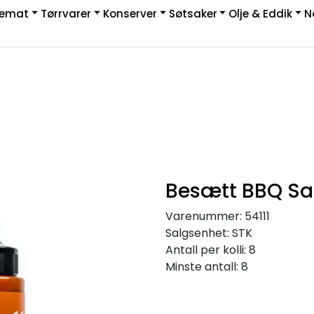
kemat
Tørrvarer
Konserver
Søtsaker
Olje & Eddik
N
|
rakt & Retur
Besætt BBQ Sa
Varenummer:
54111
Salgsenhet:
STK
Antall per kolli:
8
Minste antall:
8