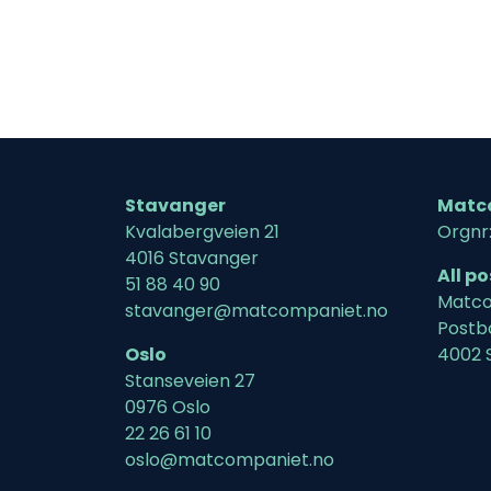
Stavanger
Matc
Kvalabergveien 21
Orgnr
4016 Stavanger
All p
51 88 40 90
Matco
stavanger@matcompaniet.no
Postb
Oslo
4002 
Stanseveien 27
0976 Oslo
22 26 61 10
oslo@matcompaniet.no