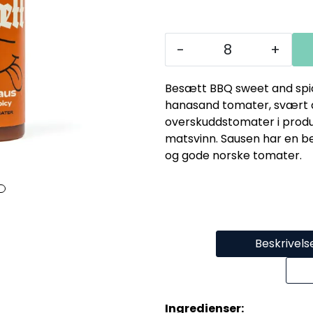
-
+
Besætt BBQ sweet and spicy
hanasand tomater, svært an
overskuddstomater i produk
matsvinn. Sausen har en be
og gode norske tomater.
Beskrivels
Ingredienser: