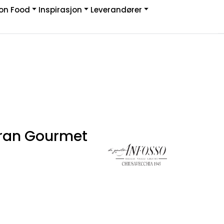
on Food
Inspirasjon
Leverandører
Infosenter
Logg inn
ran Gourmet