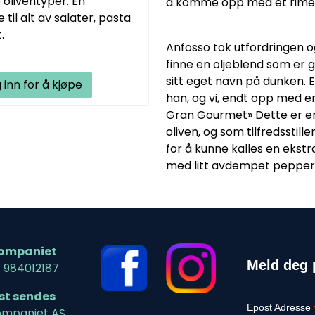
 oliventyper. En
å komme opp med et rimelig
 til alt av salater, pasta
.
Anfosso tok utfordringen o
finne en oljeblend som er g
sitt eget navn på dunken. E
 inn for å kjøpe
han, og vi, endt opp med e
Gran Gourmet» Dette er en
oliven, og som tilfredsstil
for å kunne kalles en ekstra 
med litt avdempet pepper
ompaniet
Meld deg 
: 984012187
ost sendes
Epost Adresse
mpaniet AS