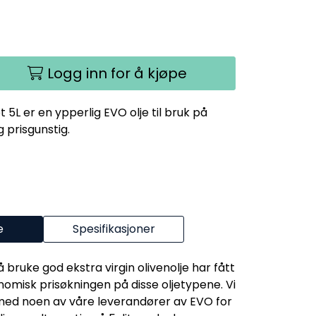
Logg inn for å kjøpe
L er en ypperlig EVO olje til bruk på
g prisgunstig.
e
Spesifikasjoner
 bruke god ekstra virgin olivenolje har fått
omisk prisøkningen på disse oljetypene. Vi
g med noen av våre leverandører av EVO for