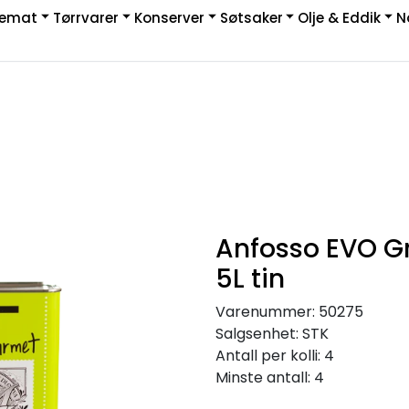
kemat
Tørrvarer
Konserver
Søtsaker
Olje & Eddik
N
|
rakt & Retur
Anfosso EVO G
5L tin
Varenummer:
50275
Salgsenhet:
STK
Antall per kolli:
4
Minste antall:
4