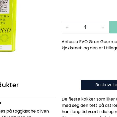
-
+
Anfosso EVO Gran Gourmet 5
kjøkkenet, og den er i tilleg
dukter
Beskrivels
De fleste kokker som liker å
n
med seg den tett på astron
ges på taggiasche oliven
har i lang tid vært i dialo