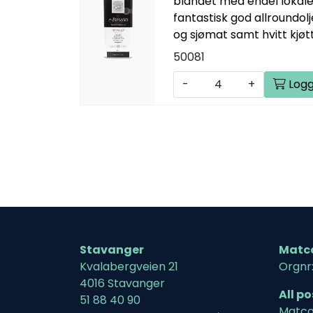
blandet med endel lokale
fantastisk god allroundolje
og sjømat samt hvitt kjøtt
50081
-
+
Logg
Stavanger
Matc
Kvalabergveien 21
Orgnr
4016 Stavanger
All p
51 88 40 90
Matco