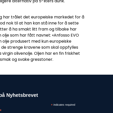
ere alternativ på 5-liters dunk.
g har trålet det europeiske markedet for å
od nok til at han kan stå inne for å sette
tter å ha smakt litt fram og tilbake har
n olje som har fått navnet: «Anfosso EVO
 olje produsert med kun europeiske
ler de strenge kravene som skal oppfylles
virgin olivenolje. Oljen har en fin friskhet
smak og svake gresstoner.
på Nyhetsbrevet
*
indicates required
*